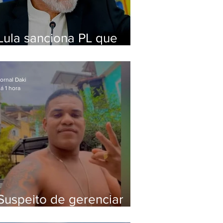
Lula sanciona PL que
amplia pena para crimes
digitais contra crianças
ornal Daki
á 1 hora
Suspeito de gerenciar
tráfico na Lapa é preso