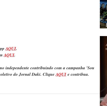
J
pp 
AQUI
.
h
m 
AQUI
.
ismo independente contribuindo com a campanha 'Sou 
oletivo do Jornal Daki. Clique 
AQUI
 e contribua.