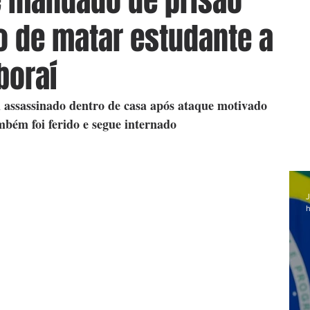
e mandado de prisão
o de matar estudante a
boraí
 assassinado dentro de casa após ataque motivado 
bém foi ferido e segue internado
J
h