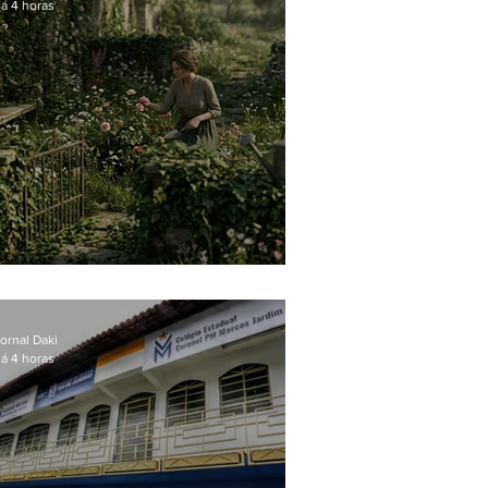
á 4 horas
O jardim que ninguém vê
ornal Daki
á 4 horas