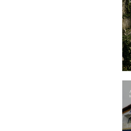
h
J
h