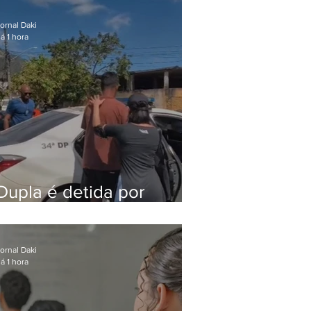
após meses foragido
ornal Daki
á 1 hora
Dupla é detida por
comércio ilegal de
animais silvestres em
Bangu
ornal Daki
á 1 hora