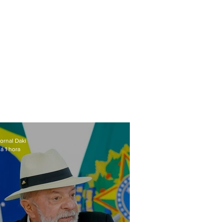
ornal Daki
á 1 hora