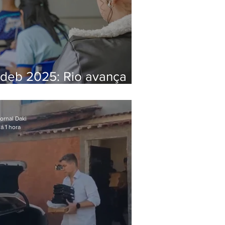
Ideb 2025: Rio avança
nos anos iniciais e fica
acima da média nacional
ornal Daki
á 1 hora