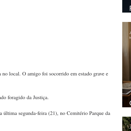
J
h
a no local. O amigo foi socorrido em estado grave e 
ado foragido da Justiça.
a última segunda-feira (21), no Cemitério Parque da 
J