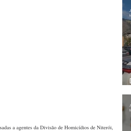
J
h
J
h
adas a agentes da Divisão de Homicídios de Niterói, 