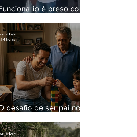
Funcionário é preso com
computadores furtados
do Hospital do Andaraí
ornal Daki
á 4 horas
O desafio de ser pai no
mundo atual
ornal Daki