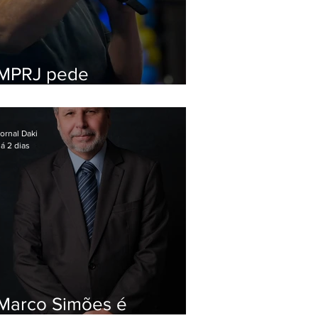
MPRJ pede
inelegibilidade de
Garotinho
ornal Daki
á 2 dias
Marco Simões é