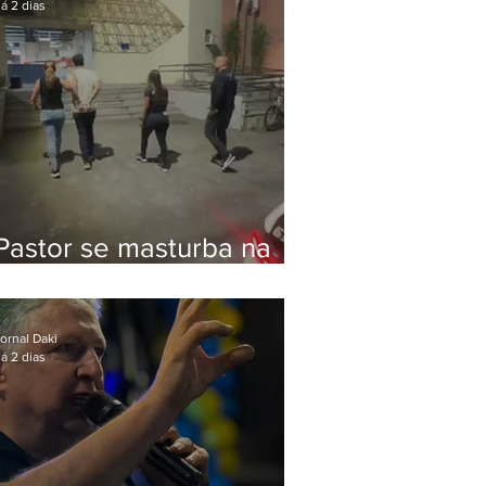
á 2 dias
Pastor se masturba na
frente de criança e é
preso na Zona Oeste
ornal Daki
á 2 dias