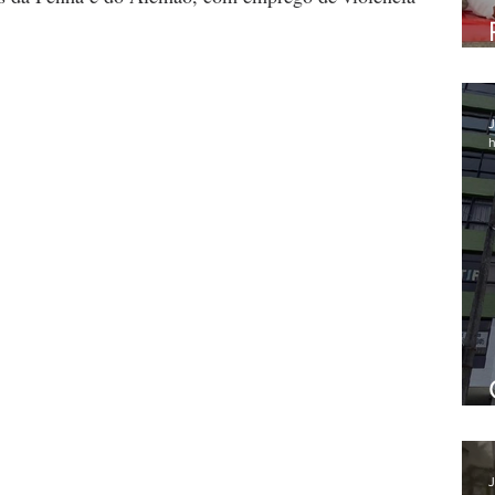
J
h
J