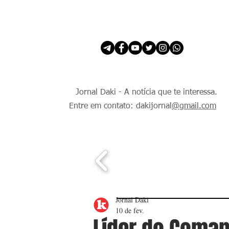
INÍCIO
É Daki. E de todo Mundo.
Jornal Daki - A notícia que te interessa.
Entre em contato: dakijornal
@gmail.com
Jornal Daki
10 de fev.