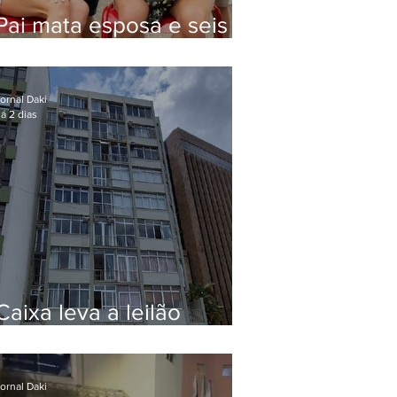
Pai mata esposa e seis
filhos nos EUA e não terá
funeral
ornal Daki
á 2 dias
Caixa leva a leilão
apartamento de Eduardo
Bolsonaro em Botafogo
ornal Daki