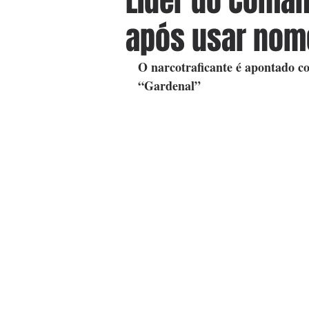
Líder do Coma
após usar nome
O narcotraficante é apontado co
“Gardenal”