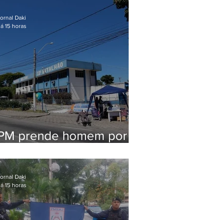
em Maricá
ornal Daki
á 15 horas
PM prende homem por
pensão alimentícia em
Niterói
ornal Daki
á 15 horas