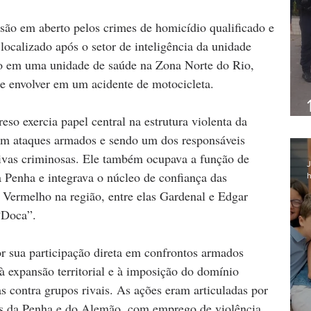
são em aberto pelos crimes de homicídio qualificado e 
localizado após o setor de inteligência da unidade 
ado em uma unidade de saúde na Zona Norte do Rio, 
se envolver em um acidente de motocicleta.
so exercia papel central na estrutura violenta da 
em ataques armados e sendo um dos responsáveis 
sivas criminosas. Ele também ocupava a função de 
J
 Penha e integrava o núcleo de confiança das 
h
 Vermelho na região, entre elas Gardenal e Edgar 
“Doca”.
r sua participação direta em confrontos armados 
à expansão territorial e à imposição do domínio 
 contra grupos rivais. As ações eram articuladas por 
os da Penha e do Alemão, com emprego de violência 