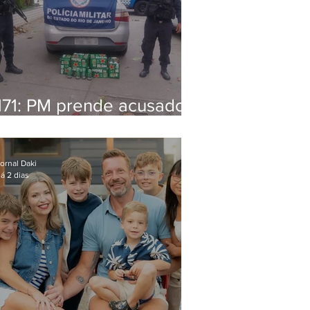
171: PM prende acusado
de estelionato em
restaurante de Niterói
ornal Daki
á 2 dias