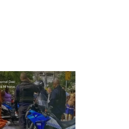
ornal Daki
á 14 horas