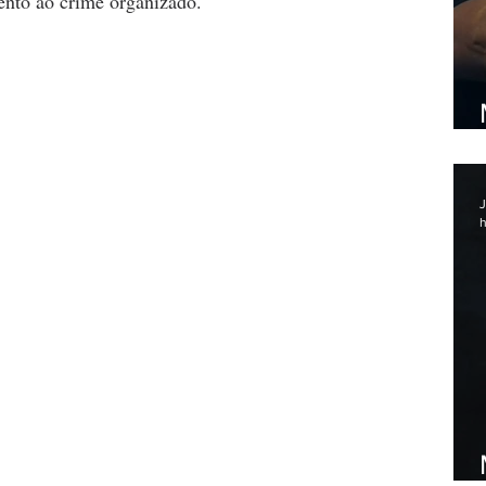
nto ao crime organizado.
J
h