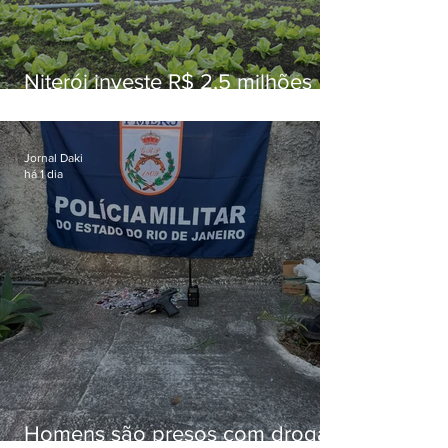
Niterói investe R$ 2,5 milhões
em alimentos da agricultura
familiar para merenda escolar
Jornal Daki
há 1 dia
Homens são presos com drogas