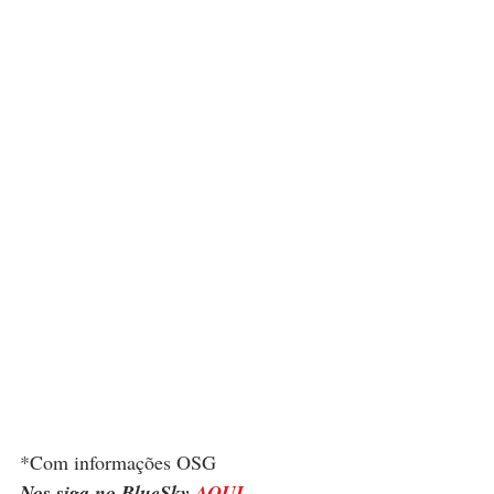
*Com informações OSG
Nos siga no BlueSky 
AQUI
.