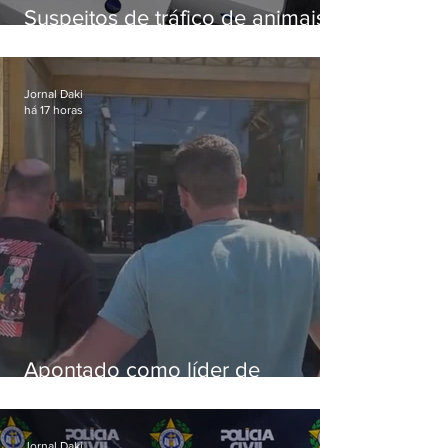
Suspeitos de tráfico de animais
silvestres são presos com 50
aves
Jornal Daki
há 17 horas
Apontado como líder de
esquema de golpes contra
aposentados é preso
Jornal Daki