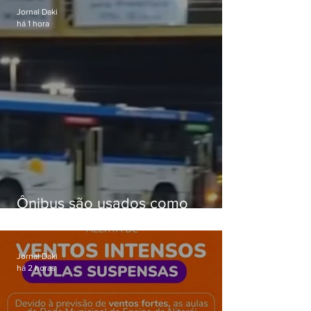
Jornal Daki
há 1 hora
Ônibus são usados como
barricadas durante operação na
Gardênia Azul
Jornal Daki
há 2 horas