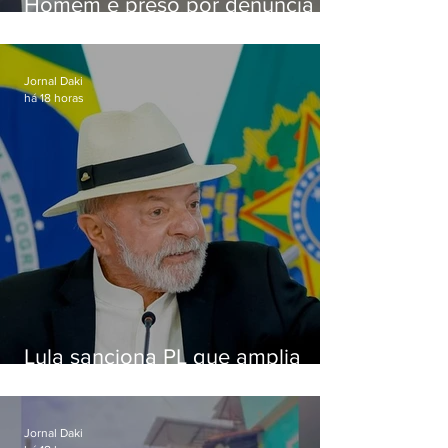
Homem é preso por denúncia
de importunação sexual em
Alcântara
Jornal Daki
há 18 horas
Lula sanciona PL que amplia
pena para crimes digitais contra
crianças
Jornal Daki