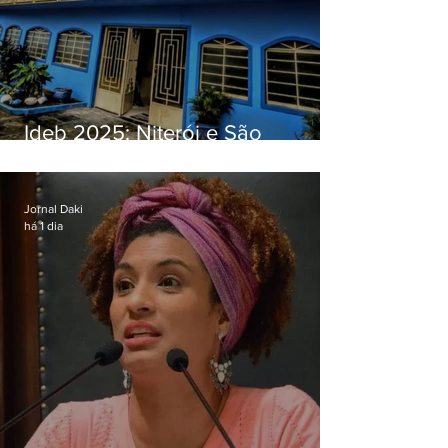
Ideb 2025: Niterói e São
Gonçalo têm desempenhos
distintos no ensino médio; veja
Jornal Daki
há 1 dia