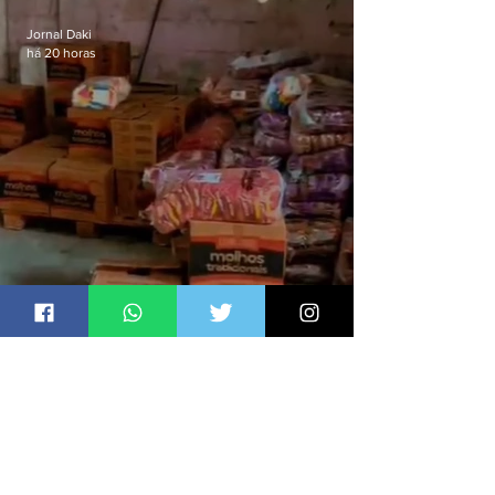
educação
Jornal Daki
há 20 horas
Polícia recupera R$100 mil em
carga roubada na Baixada
Fluminense
Jornal Daki
há 20 horas