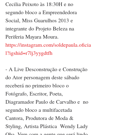
Cecilia Peixoto às 18:30H e no 
segundo bloco a Empreendedora 
Social, Miss Guarulhos 2013 e 
integrante do Projeto Beleza na 
Periferia Mayara Moura.
https://instagram.com/soldepaula.oficia
l?igshid=r7lj3yygdtfh
- A Live Desconstrução e Construção 
do Ator personagem deste sábado 
receberá no primeiro bloco o 
Fotógrafo, Escritor, Poeta, 
Diagramador Paulo de Carvalho e  no 
segundo bloco a multifacetada 
Cantora, Produtora de Moda & 
Styling, Artista Plástica  Wendy Lady 
Oha. Vem com a gente que será lindo. 