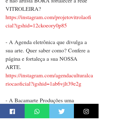
e não artista BORA fortalecer a rede 
VITROLEIRA? 
https://instagram.com/projetovitrolaofi
cial?igshid=12ckoeory0p85
- A Agenda eletrônica que divulga a 
sua arte. Quer saber como? Confere a 
página e fortaleça a sua NOSSA 
ARTE. 
https://instagram.com/agendaculturalca
riocaoficial?igshid=1ab6vjlt39e2g
- A Bacamarte Produções uma 
Produtora Independente com estrutura 
para você alçar seus vôos em seu 
trabalho. 
https://instagram.com/bacamarteprod?