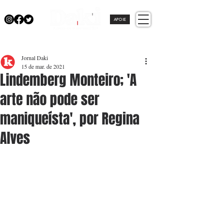
APOIE
Jornal Daki
15 de mar. de 2021
Lindemberg Monteiro; 'A
arte não pode ser
maniqueísta', por Regina
Alves