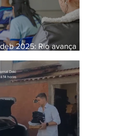
Ideb 2025: Rio avança
nos anos iniciais e fica
acima da média nacional
ornal Daki
á 14 horas