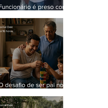
Funcionário é preso com
computadores furtados
do Hospital do Andaraí
ornal Daki
á 16 horas
O desafio de ser pai no
mundo atual
ornal Daki