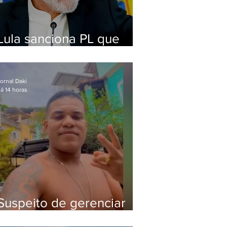
Lula sanciona PL que
amplia pena para crimes
digitais contra crianças
ornal Daki
á 14 horas
Suspeito de gerenciar
tráfico na Lapa é preso