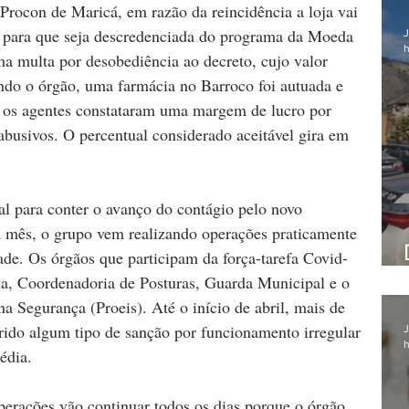
rocon de Maricá, em razão da reincidência a loja vai 
o para que seja descredenciada do programa da Moeda 
J
h
 multa por desobediência ao decreto, cujo valor 
ndo o órgão, uma farmácia no Barroco foi autuada e 
 os agentes constataram uma margem de lucro por 
busivos. O percentual considerado aceitável gira em 
al para conter o avanço do contágio pelo novo 
 mês, o grupo vem realizando operações praticamente 
dade. Os órgãos que participam da força-tarefa Covid-
ia, Coordenadoria de Posturas, Guarda Municipal e o 
a Segurança (Proeis). Até o início de abril, mais de 
rido algum tipo de sanção por funcionamento irregular 
J
h
édia.
erações vão continuar todos os dias porque o órgão 