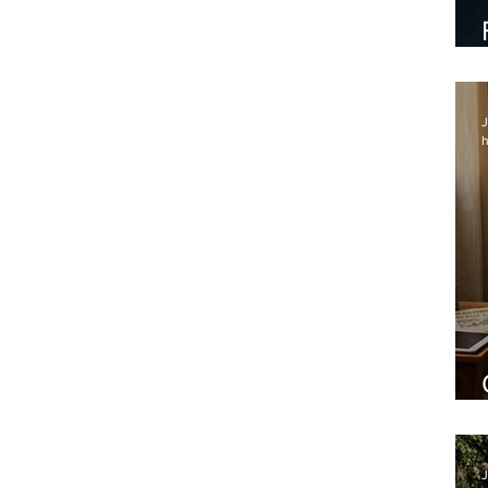
J
h
J