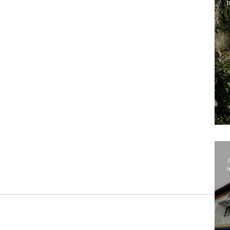
h
J
h