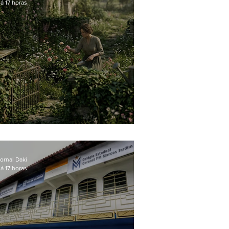
á 17 horas
O jardim que ninguém vê
ornal Daki
á 17 horas