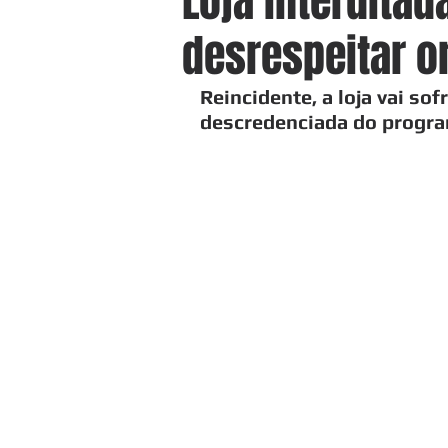
Loja interdita
desrespeitar 
Reincidente, a loja vai so
descredenciada do progr