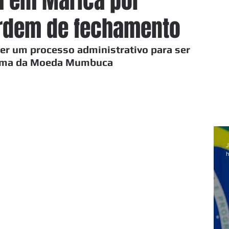
da em Maricá por
ordem de fechamento
frer um processo administrativo para ser 
ama da Moeda Mumbuca 
J
h