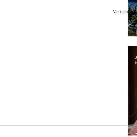
Ver tudo
J
h