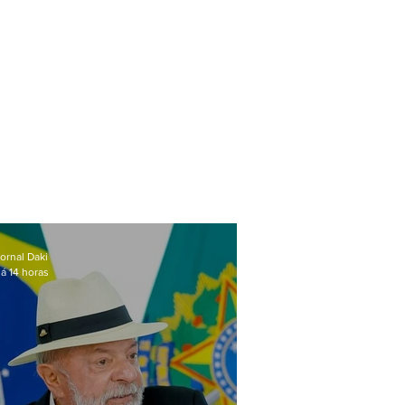
ornal Daki
á 14 horas