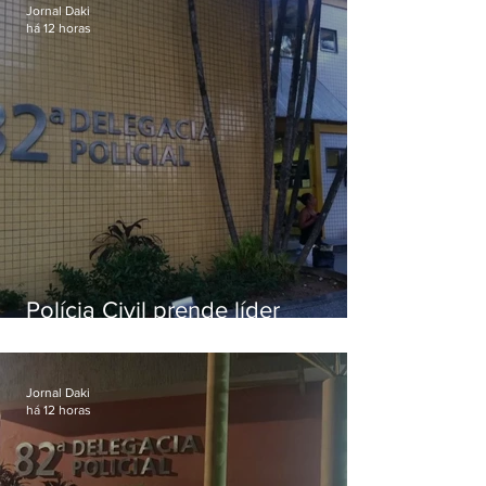
Jornal Daki
há 12 horas
Polícia Civil prende líder
religioso que abusava
sexualmente de fiéis por mais de
uma década
Jornal Daki
há 12 horas