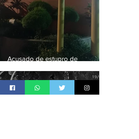
Acusado de estupro de
vulnerável é preso em Maricá
Jornal Daki
há 12 horas