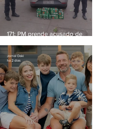
171: PM prende acusado de
estelionato em restaurante de
Niterói
Jornal Daki
há 2 dias