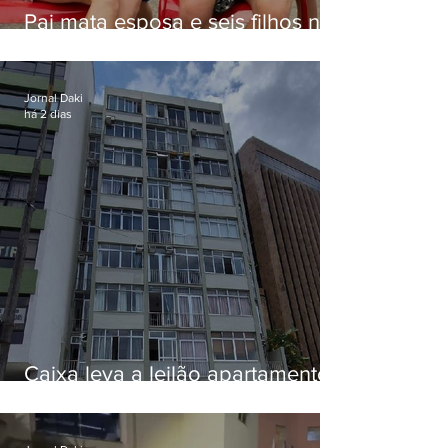
Pai mata esposa e seis filhos nos
EUA e não terá funeral
Jornal Daki
há 2 dias
Caixa leva a leilão apartamento
de Eduardo Bolsonaro em
Botafogo