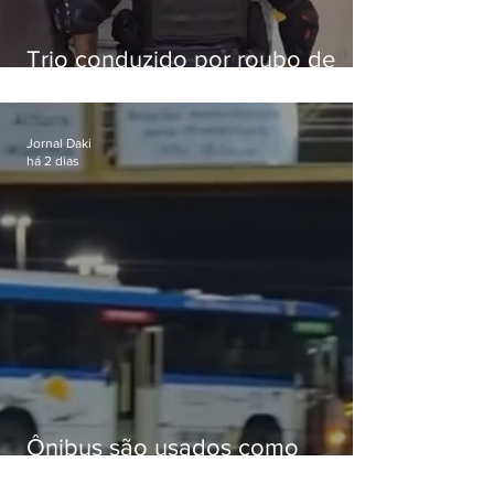
Trio conduzido por roubo de
celular no Méier acumula 37
passagens
Jornal Daki
há 2 dias
Ônibus são usados como
barricadas durante operação na