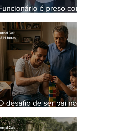
Funcionário é preso com
computadores furtados
do Hospital do Andaraí
ornal Daki
á 14 horas
O desafio de ser pai no
mundo atual
ornal Daki