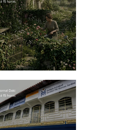
á 15 horas
O jardim que ninguém vê
ornal Daki
á 15 horas