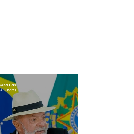
ornal Daki
á 12 horas