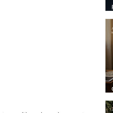
J
h
J