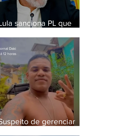
Lula sanciona PL que
amplia pena para crimes
digitais contra crianças
ornal Daki
á 12 horas
Suspeito de gerenciar
tráfico na Lapa é preso