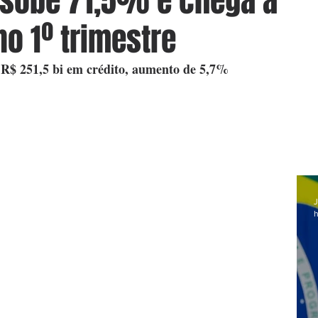
 sobe 71,5% e chega a
no 1º trimestre
 R$ 251,5 bi em crédito, aumento de 5,7%
J
h