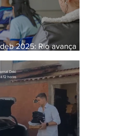
Ideb 2025: Rio avança
nos anos iniciais e fica
acima da média nacional
ornal Daki
á 12 horas