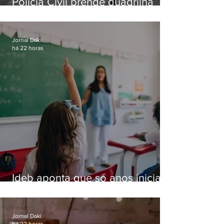
Polícia Civil prende quadrilha
especializada em roubos a
residências de luxo no Rio
Jornal Daki
há 22 horas
Ideb aponta que só anos iniciais
superam meta nacional da
educação
Jornal Daki