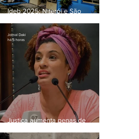
Ideb 2025: Niterói e São
Gonçalo têm desempenhos
distintos no ensino médio; veja
Jornal Daki
há 5 horas
Justiça aumenta penas de
Ronnie Lessa e Élcio Queiroz
pelo assassinato de Marielle