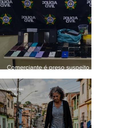
Comerciante é preso suspeito de
manter celulares roubados em
loja
Jornal Daki
há 1 dia