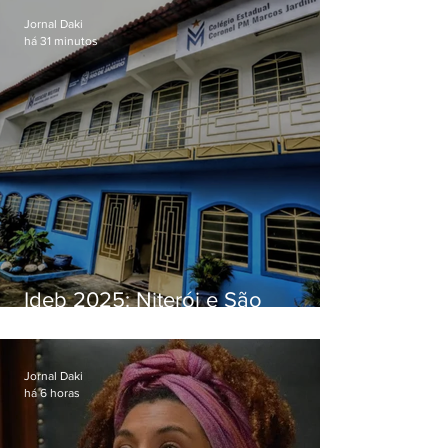
Jornal Daki
há 31 minutos
Ideb 2025: Niterói e São
Gonçalo têm desempenhos
distintos no ensino médio; veja
Jornal Daki
há 6 horas