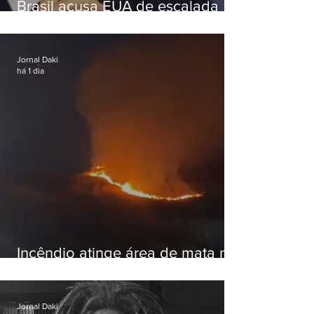
Brasil acusa EUA de escalada
hostil após revogar visto de
embaixadora
Jornal Daki
há 1 dia
Incêndio atinge área de mata na
Serra do Vulcão, em Nova
Iguaçu
Jornal Daki