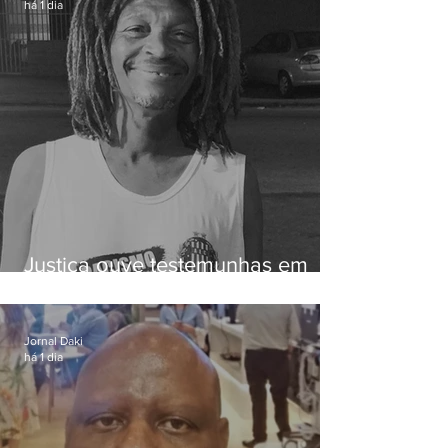
há 1 dia
Justiça ouve testemunhas em
caso de homem morto por
dívida de R$ 25
Jornal Daki
há 1 dia