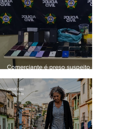
Comerciante é preso suspeito de
manter celulares roubados em
loja
Jornal Daki
há 17 horas