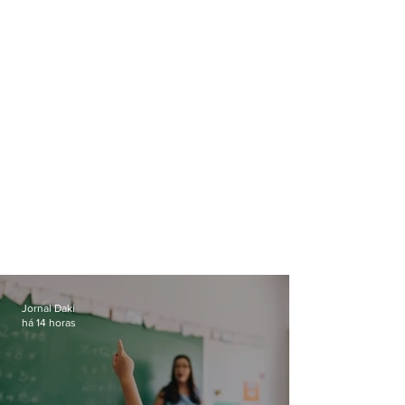
transporte é prob
Jornal Daki
há 14 horas