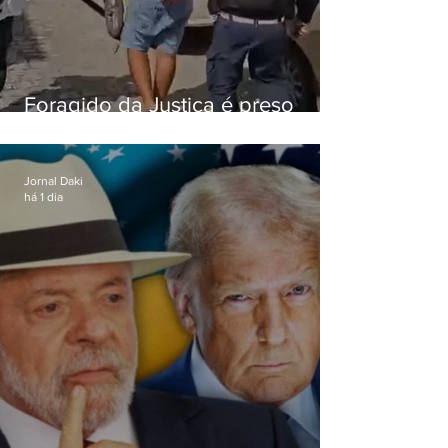
Foragido da Justiça é preso
durante abordagem da PM na
RJ-106, em Maricá
Jornal Daki
há 1 dia