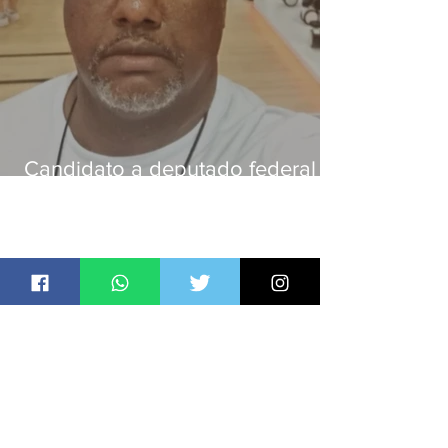
Candidato a deputado federal é
baleado e morre na Baixada