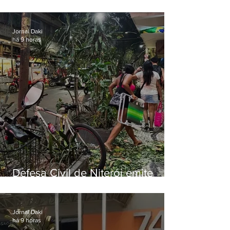
municipal por previsão de
ventos fortes nesta sexta (7)
Jornal Daki
há 9 horas
Defesa Civil de Niterói emite
aviso de ventos fortes para esta
sexta-feira (07)
Jornal Daki
há 9 horas