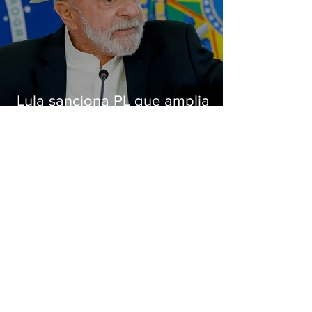
Lula sanciona PL que amplia
pena para crimes digitais contra
crianças