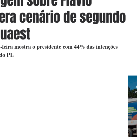
agem sobre Flávio
dera cenário de segundo
Quaest
-feira mostra o presidente com 44% das intenções 
 do PL
J
h