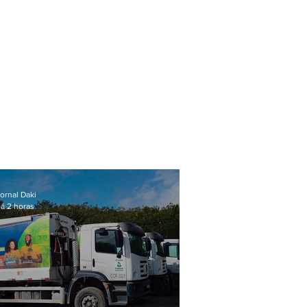
ornal Daki
á 2 horas