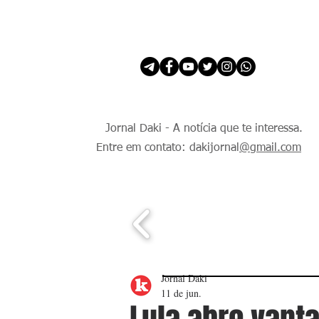
INÍCIO
É Daki. E de todo Mundo.
Jornal Daki - A notícia que te interessa.
Entre em contato: dakijornal
@gmail.com
Jornal Daki
11 de jun.