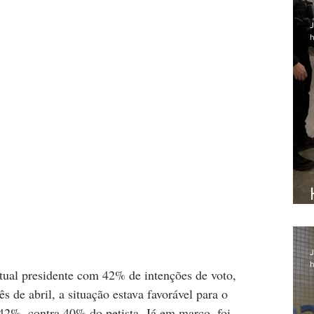
J
h
J
h
tual presidente com 42% de intenções de voto, 
 de abril, a situação estava favorável para o 
42%, contra 40% do petista. Já em março, foi 