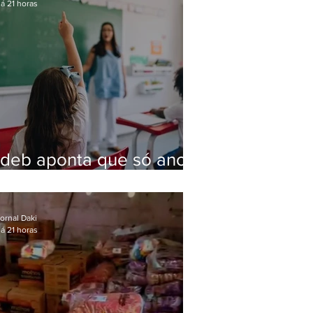
á 21 horas
Ideb aponta que só anos
iniciais superam meta
nacional da educação
ornal Daki
á 21 horas