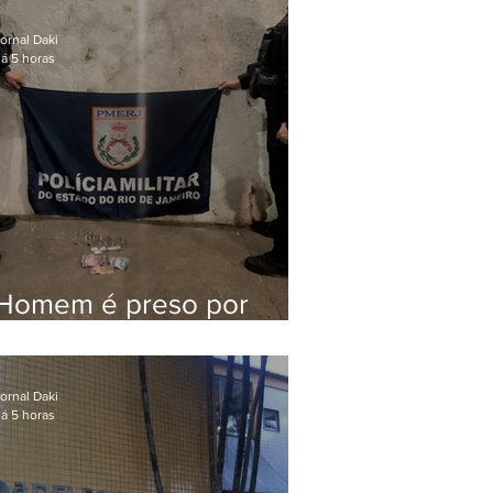
Queiroz pelo assassinato
de Marielle Franco
ornal Daki
á 5 horas
Homem é preso por
tráfico de drogas em
Niterói
ornal Daki
á 5 horas