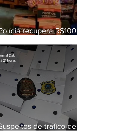
Polícia recupera R$100
mil em carga roubada na
Baixada Fluminense
ornal Daki
á 21 horas
Suspeitos de tráfico de