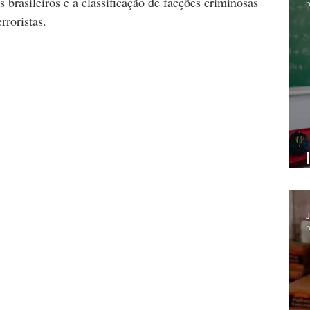
brasileiros e a classificação de facções criminosas 
h
roristas.
J
h