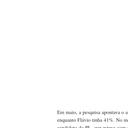
Em maio, a pesquisa apontava o a
enquanto Flávio tinha 41%. No mês
candidato do PL, que estava com 