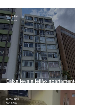
EUA e não terá funeral
Jornal Daki
há 1 hora
Caixa leva a leilão apartamento
de Eduardo Bolsonaro em
Botafogo
Jornal Daki
há 1 hora