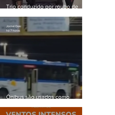
Trio conduzido por roubo de
celular no Méier acumula 37
passagens
Jornal Daki
há 7 horas
Ônibus são usados como
barricadas durante operação na
Gardênia Azul