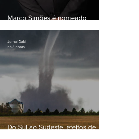
Marco Simões é nomeado
secretário de Estado de Governo
Jornal Daki
há 3 horas
Do Sul ao Sudeste, efeitos de
ciclone-bomba causam