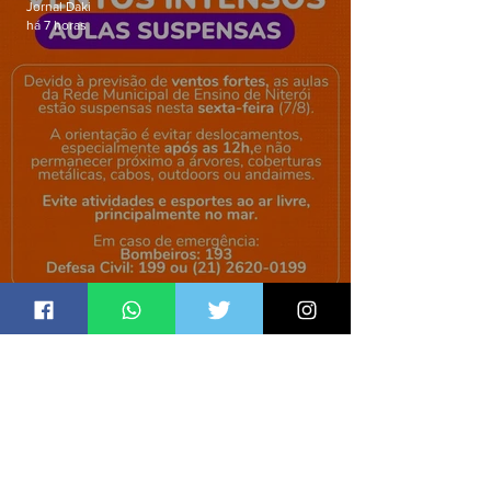
Jornal Daki
há 7 horas
Niterói suspende aulas de rede
municipal por previsão de
ventos fortes nesta sexta (7)
Jornal Daki
há 7 horas