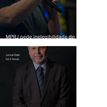
MPRJ pede inelegibilidade de
Garotinho
Jornal Daki
há 2 horas