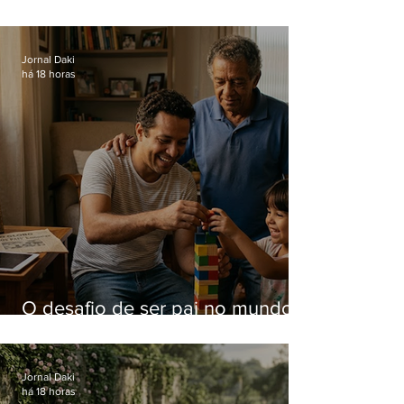
computadores furtados do
Hospital do Andaraí
Jornal Daki
há 18 horas
O desafio de ser pai no mundo
atual
Jornal Daki
há 18 horas