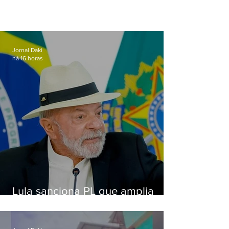
Jornal Daki
há 16 horas
Lula sanciona PL que amplia
pena para crimes digitais contra
crianças