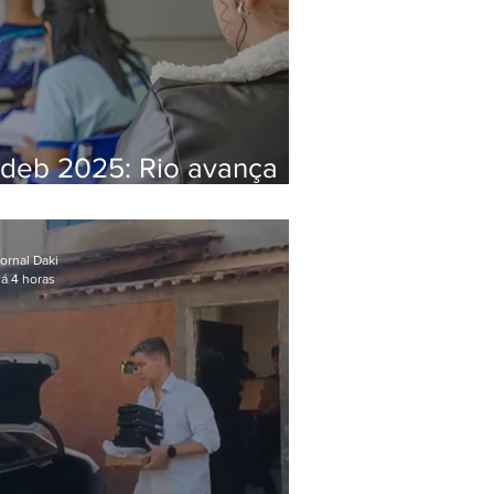
Ideb 2025: Rio avança
nos anos iniciais e fica
acima da média nacional
ornal Daki
á 4 horas