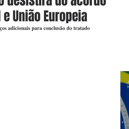
o desistirá do acordo
 e União Europeia
os adicionais para conclusão do tratado
J
h