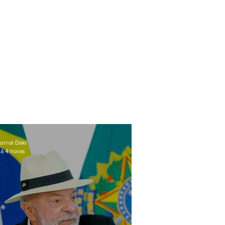
ornal Daki
á 4 horas