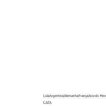
Lula
Argentina
Alemanha
França
Acordo Merc
CAPA