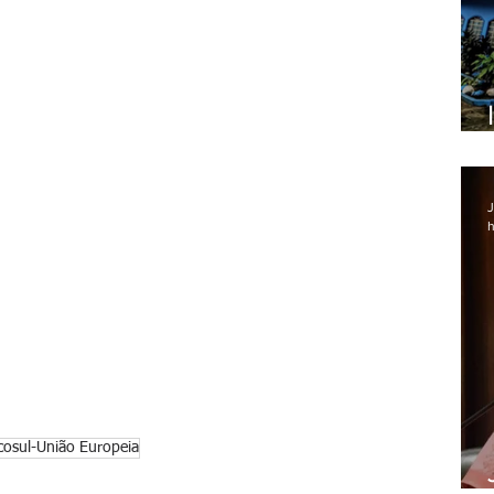
J
h
osul-União Europeia