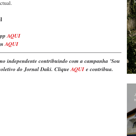
ctual. 
h
l
pp 
AQUI
m 
AQUI
ismo independente contribuindo com a campanha 'Sou 
oletivo do Jornal Daki. Clique 
AQUI
 e contribua.
J
h