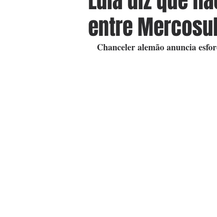
Lula diz que nã
entre Mercosul
Chanceler alemão anuncia esforç