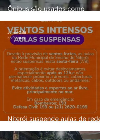
Ônibus são usados como
barricadas durante operação na
Gardênia Azul
Jornal Daki
há 9 horas
Niterói suspende aulas de rede
municipal por previsão de
ventos fortes nesta sexta (7)