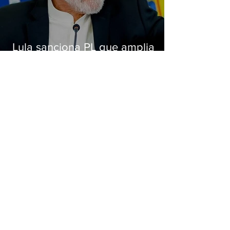
Lula sanciona PL que amplia
pena para crimes digitais contra
crianças