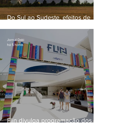
Do Sul ao Sudeste, efeitos de
ciclone-bomba causam
apreensão na população
Jornal Daki
há 5 horas
Flin divulga programação dos
dois primeiros dias; evento