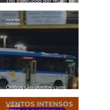
Trio conduzido por roubo de
celular no Méier acumula 37
passagens
Jornal Daki
há 15 horas
Ônibus são usados como
barricadas durante operação na
Gardênia Azul
Jornal Daki