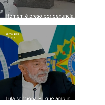
Homem é preso por denúncia
de importunação sexual em
Alcântara
Jornal Daki
há 1 dia
Lula sanciona PL que amplia
pena para crimes digitais contra