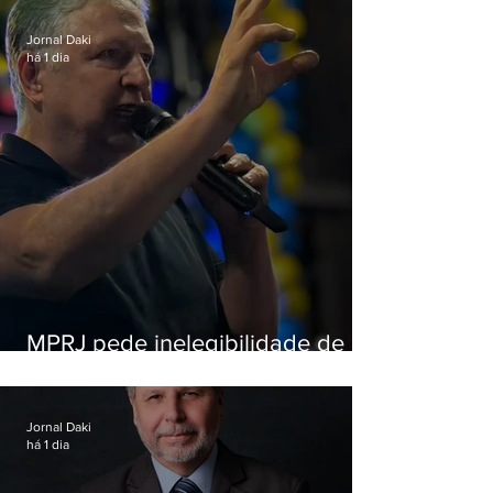
Jornal Daki
há 1 dia
MPRJ pede inelegibilidade de
Garotinho
Jornal Daki
há 1 dia