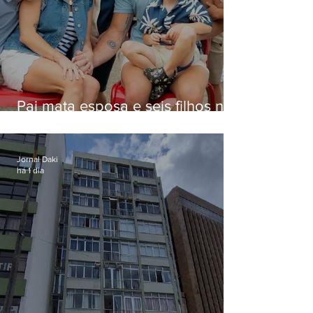
Pai mata esposa e seis filhos nos
EUA e não terá funeral
Jornal Daki
há 1 dia