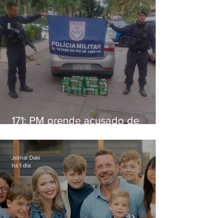
171: PM prende acusado de
estelionato em restaurante de
Niterói
Jornal Daki
há 1 dia