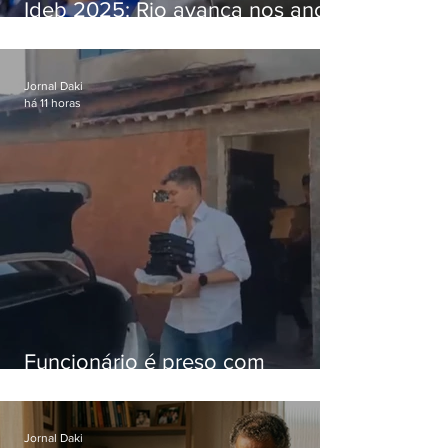
Ideb 2025: Rio avança nos anos
iniciais e fica acima da média
nacional
Jornal Daki
há 11 horas
Funcionário é preso com
computadores furtados do
Hospital do Andaraí
Jornal Daki