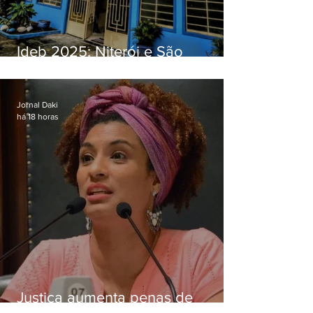
Ideb 2025: Niterói e São
Gonçalo têm desempenhos
distintos no ensino médio; veja
Jornal Daki
há 18 horas
Justiça aumenta penas de