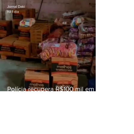
Jornal Daki
há 1 dia
Polícia recupera R$100 mil em
carga roubada na Baixada
Fluminense