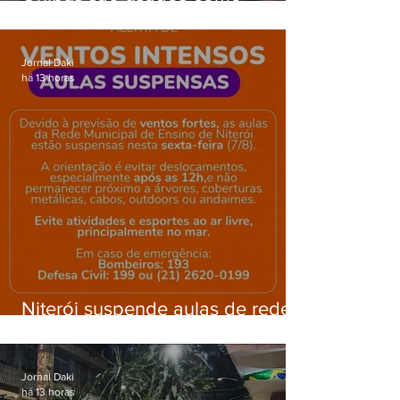
barricadas durante operação na
Gardênia Azul
Jornal Daki
há 13 horas
Niterói suspende aulas de rede
municipal por previsão de
ventos fortes nesta sexta (7)
Jornal Daki
há 13 horas