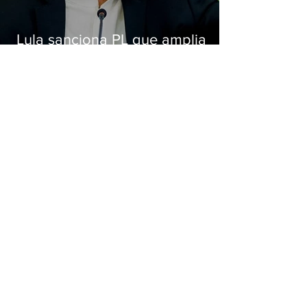
Lula sanciona PL que amplia
pena para crimes digitais contra
crianças