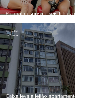
Pai mata esposa e seis filhos nos
EUA e não terá funeral
Jornal Daki
há 7 horas
Caixa leva a leilão apartamento
de Eduardo Bolsonaro em