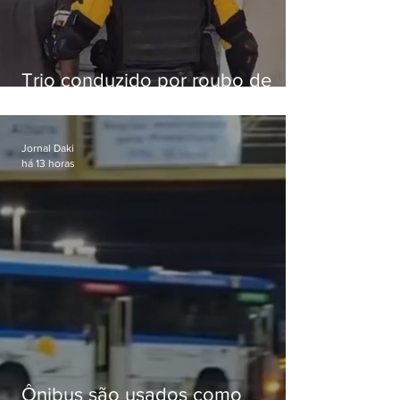
Trio conduzido por roubo de
celular no Méier acumula 37
passagens
Jornal Daki
há 13 horas
Ônibus são usados como