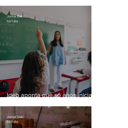
especializada em roubos a
residências de luxo no Rio
Jornal Daki
há 1 dia
Ideb aponta que só anos iniciais
superam meta nacional da
educação
Jornal Daki
há 1 dia