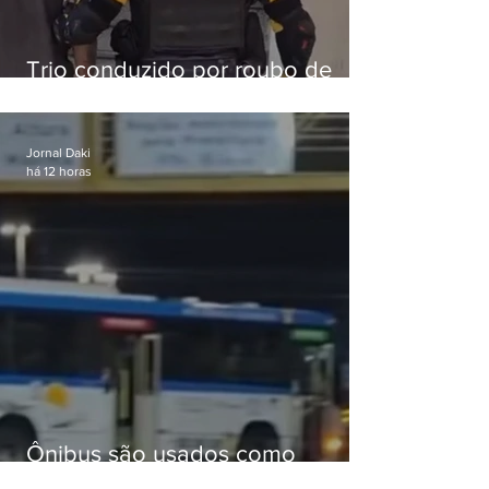
Trio conduzido por roubo de
celular no Méier acumula 37
passagens
Jornal Daki
há 12 horas
Ônibus são usados como
barricadas durante operação na