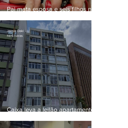
Pai mata esposa e seis filhos nos
EUA e não terá funeral
Jornal Daki
há 6 horas
Caixa leva a leilão apartamento
de Eduardo Bolsonaro em
Botafogo