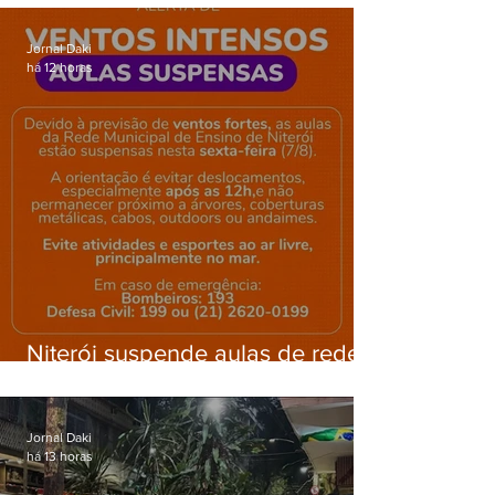
Gardênia Azul
Jornal Daki
há 12 horas
Niterói suspende aulas de rede
municipal por previsão de
ventos fortes nesta sexta (7)
Jornal Daki
há 13 horas