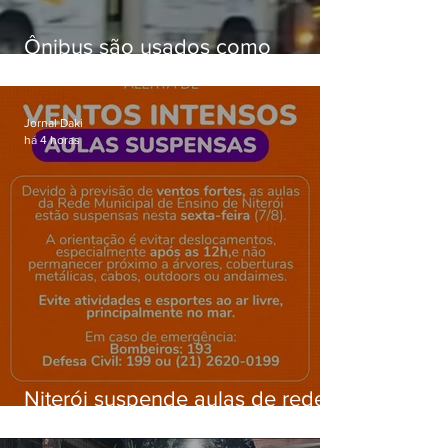
Ônibus são usados como
barricadas durante operação na
Gardênia Azul
Jornal Daki
há 4 horas
Niterói suspende aulas de rede
municipal por previsão de
ventos fortes nesta sexta (7)