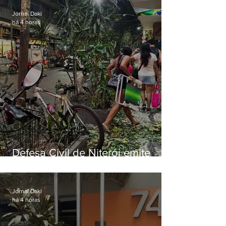
Jornal Daki
há 4 horas
Defesa Civil de Niterói emite
aviso de ventos fortes para esta
sexta-feira (07)
Jornal Daki
há 4 horas