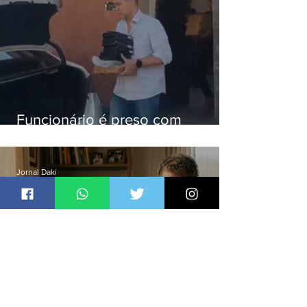
Funcionário é preso com
computadores furtados do
Hospital do Andaraí
Jornal Daki
há 23 horas