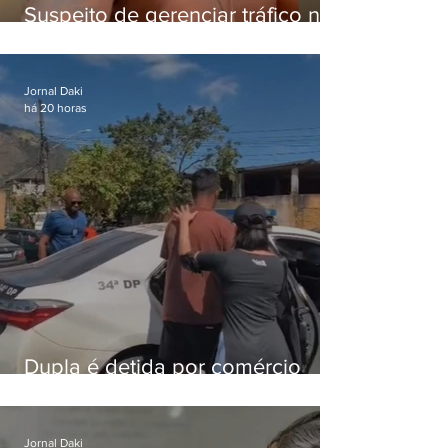
Suspeito de gerenciar tráfico na
Lapa é preso após meses
foragido
Jornal Daki
há 20 horas
Dupla é detida por comércio
ilegal de animais silvestres em
Bangu
Jornal Daki