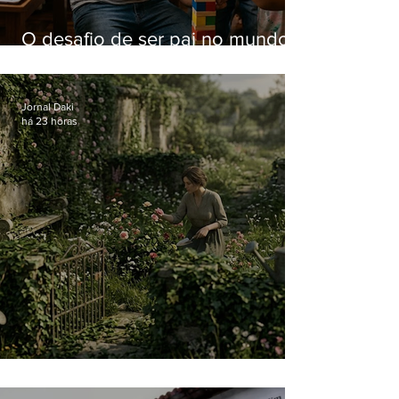
O desafio de ser pai no mundo
atual
Jornal Daki
há 23 horas
O jardim que ninguém vê