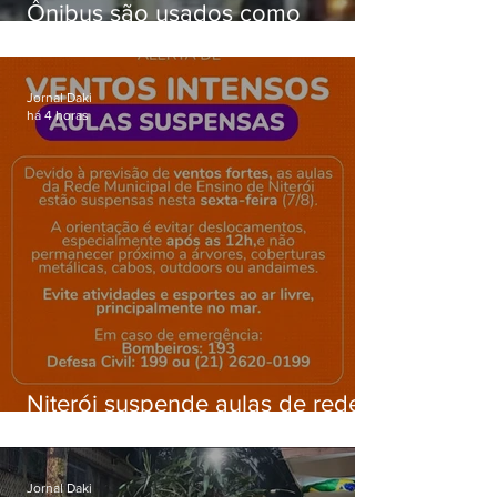
Ônibus são usados como
barricadas durante operação na
Gardênia Azul
Jornal Daki
há 4 horas
Niterói suspende aulas de rede
municipal por previsão de
ventos fortes nesta sexta (7)
Jornal Daki