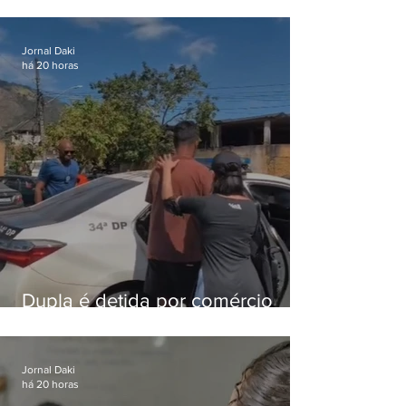
Lapa é preso após meses
foragido
Jornal Daki
há 20 horas
Dupla é detida por comércio
ilegal de animais silvestres em
Bangu
Jornal Daki
há 20 horas