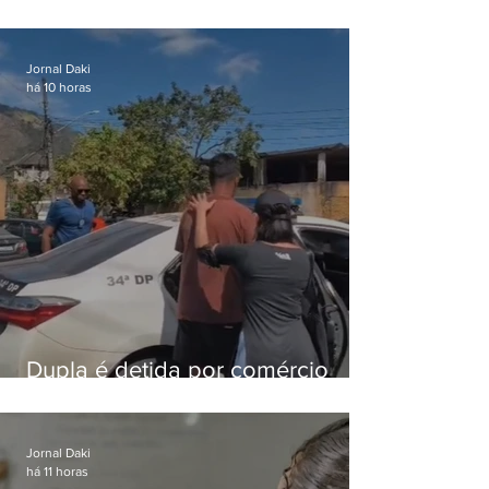
Lapa é preso após meses
foragido
Jornal Daki
há 10 horas
Dupla é detida por comércio
ilegal de animais silvestres em
Bangu
Jornal Daki
há 11 horas