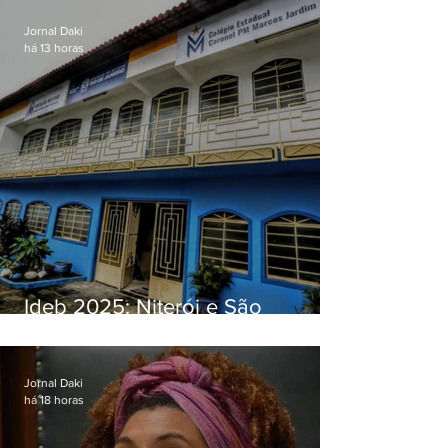
Jornal Daki
há 13 horas
Ideb 2025: Niterói e São
Gonçalo têm desempenhos
distintos no ensino médio; veja
Jornal Daki
há 18 horas