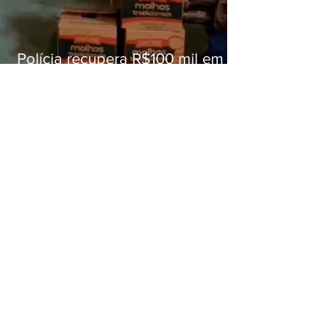
Polícia recupera R$100 mil em
carga roubada na Baixada
Fluminense