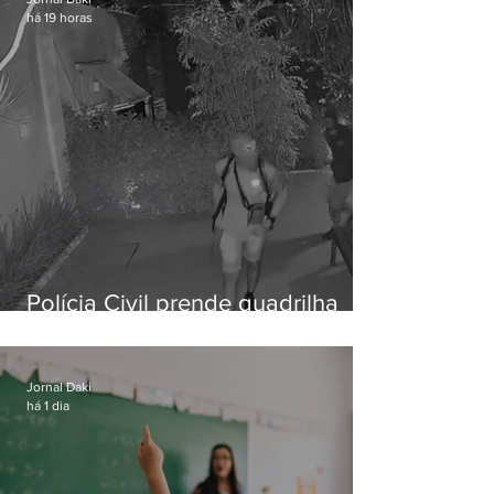
há 19 horas
Polícia Civil prende quadrilha
especializada em roubos a
residências de luxo no Rio
Jornal Daki
há 1 dia