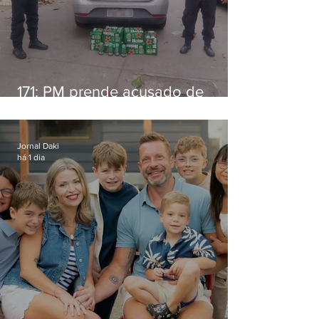
171: PM prende acusado de
estelionato em restaurante de
Niterói
Jornal Daki
há 1 dia