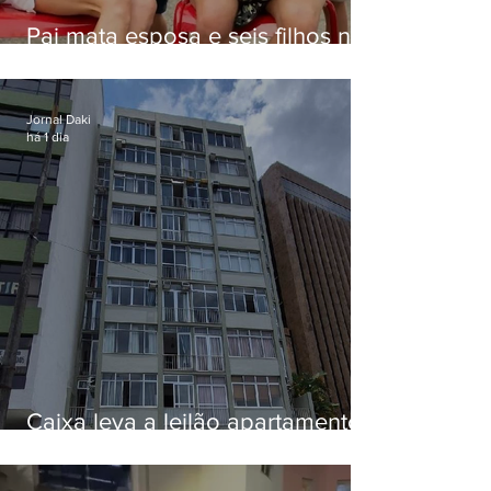
Pai mata esposa e seis filhos nos
EUA e não terá funeral
Jornal Daki
há 1 dia
Caixa leva a leilão apartamento
de Eduardo Bolsonaro em
Botafogo