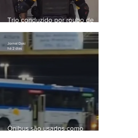
Trio conduzido por roubo de
celular no Méier acumula 37
passagens
Jornal Daki
há 2 dias
Ônibus são usados como
barricadas durante operação na