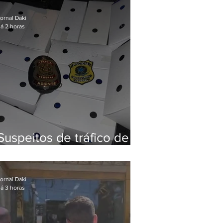
Baixada Fluminense
ornal Daki
á 2 horas
Suspeitos de tráfico de
animais silvestres são
presos com 50 aves
ornal Daki
á 3 horas