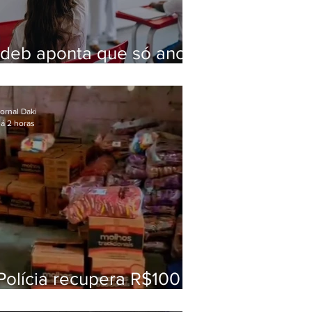
Ideb aponta que só anos
iniciais superam meta
nacional da educação
ornal Daki
á 2 horas
Polícia recupera R$100
mil em carga roubada na