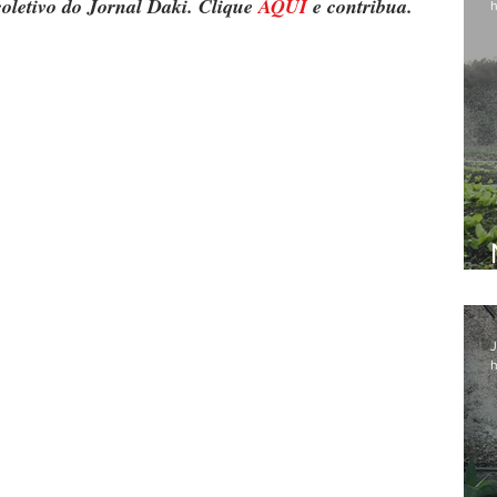
oletivo do Jornal Daki. Clique 
AQUI
 e contribua.
h
J
h