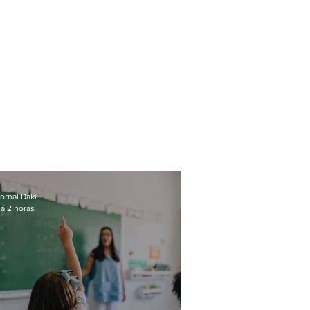
ornal Daki
á 2 horas