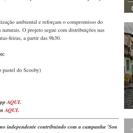
tização ambiental e reforçam o compromisso do 
 naturais. O projeto segue com distribuições nas 
J
as-feiras, a partir das 9h30.
h
o:
 pastel do Scooby)
pp 
AQUI
. 
m 
AQUI
.
ismo independente contribuindo com a campanha 'Sou 
J