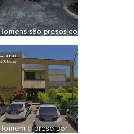
Homens são presos com
drogas e arma de fogo
no Brejal
ornal Daki
á 10 horas
Homem é preso por