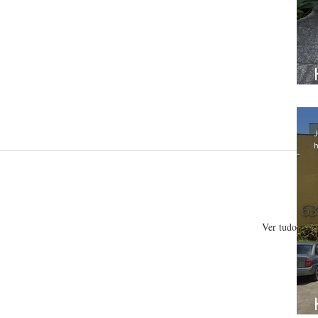
J
h
Ver tudo