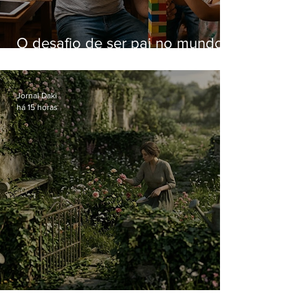
O desafio de ser pai no mundo
atual
Jornal Daki
há 15 horas
O jardim que ninguém vê