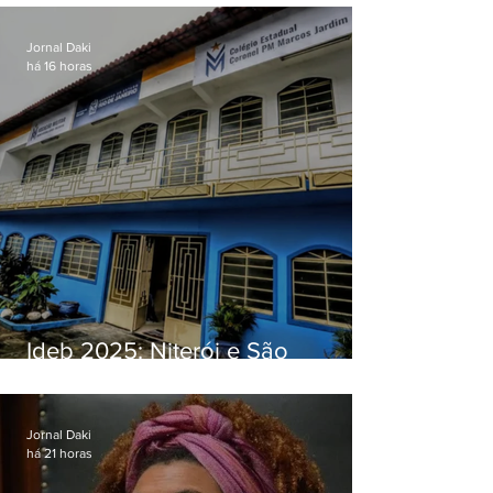
Jornal Daki
há 16 horas
Ideb 2025: Niterói e São
Gonçalo têm desempenhos
distintos no ensino médio; veja
Jornal Daki
há 21 horas