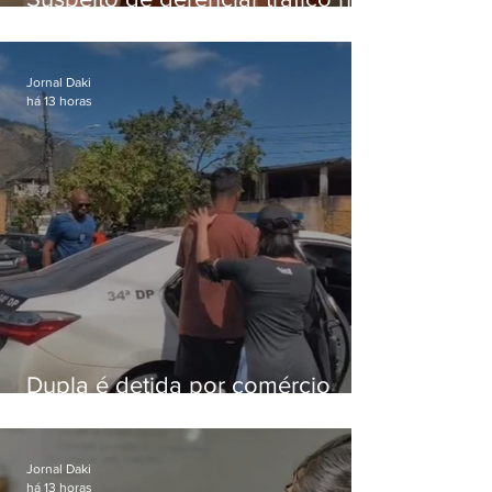
Lapa é preso após meses
foragido
Jornal Daki
há 13 horas
Dupla é detida por comércio
ilegal de animais silvestres em
Bangu
Jornal Daki
há 13 horas