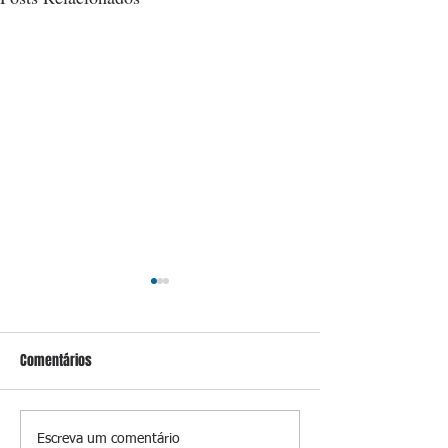
Comentários
Suspeitos de tráfico de
Apontado como líd
Escreva um comentário