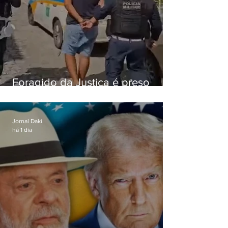
Foragido da Justiça é preso
durante abordagem da PM na
RJ-106, em Maricá
Jornal Daki
há 1 dia