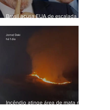
Brasil acusa EUA de escalada
hostil após revogar visto de
embaixadora
Jornal Daki
há 1 dia
Incêndio atinge área de mata na
Serra do Vulcão, em Nova