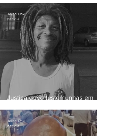
Iguaçu
Jornal Daki
há 1 dia
Justiça ouve testemunhas em
caso de homem morto por
dívida de R$ 25
Jornal Daki
há 1 dia