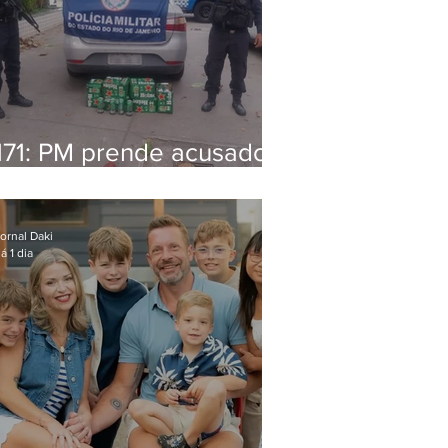
171: PM prende acusado
de estelionato em
restaurante de Niterói
ornal Daki
á 1 dia