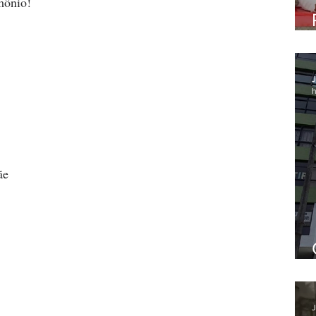
mônio!
J
h
ãe
J