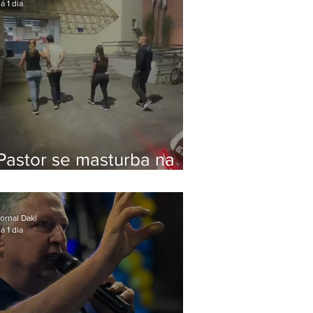
á 1 dia
Pastor se masturba na
frente de criança e é
preso na Zona Oeste
ornal Daki
á 1 dia