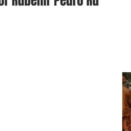
or Rubenir Pedro Ru
J
h