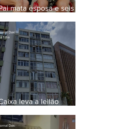
Pai mata esposa e seis
filhos nos EUA e não terá
funeral
ornal Daki
á 1 dia
Caixa leva a leilão
apartamento de Eduardo
Bolsonaro em Botafogo
ornal Daki