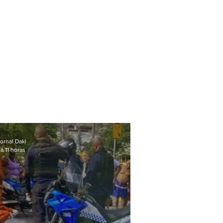
ornal Daki
á 11 horas