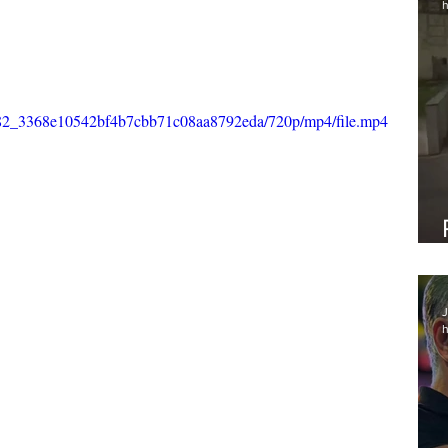
h
37a82_3368e10542bf4b7cbb71c08aa8792eda/720p/mp4/file.mp4
J
h