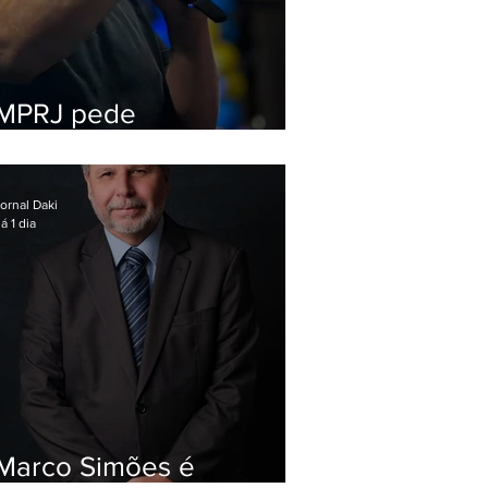
MPRJ pede
inelegibilidade de
Garotinho
ornal Daki
á 1 dia
Marco Simões é