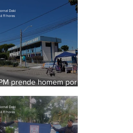
em Maricá
ornal Daki
á 11 horas
PM prende homem por
pensão alimentícia em
Niterói
ornal Daki
á 11 horas