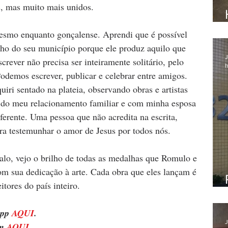
 mas muito mais unidos.
esmo enquanto gonçalense. Aprendi que é possível 
ho do seu município porque ele produz aquilo que 
J
rever não precisa ser inteiramente solitário, pelo 
h
odemos escrever, publicar e celebrar entre amigos. 
iri sentado na plateia, observando obras e artistas 
 do meu relacionamento familiar e com minha esposa 
erente. Uma pessoa que não acredita na escrita, 
ra testemunhar o amor de Jesus por todos nós.
lo, vejo o brilho de todas as medalhas que Romulo e 
 sua dedicação à arte. Cada obra que eles lançam é 
tores do país inteiro.
pp 
AQUI
.
J
m 
AQUI
.