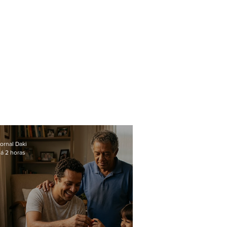
ornal Daki
á 2 horas