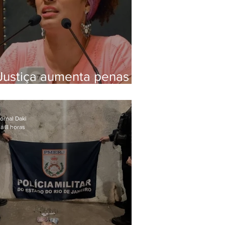
Justiça aumenta penas
de Ronnie Lessa e Élcio
Queiroz pelo assassinato
de Marielle Franco
ornal Daki
á 8 horas