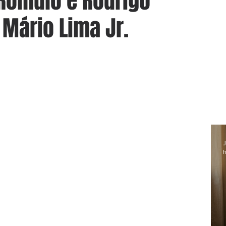
Romulo e Rodrigo
 Mário Lima Jr.
J
h