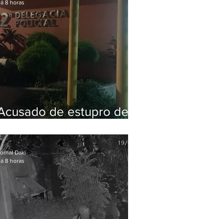
á 8 horas
Acusado de estupro de
vulnerável é preso em
Maricá
ornal Daki
á 8 horas