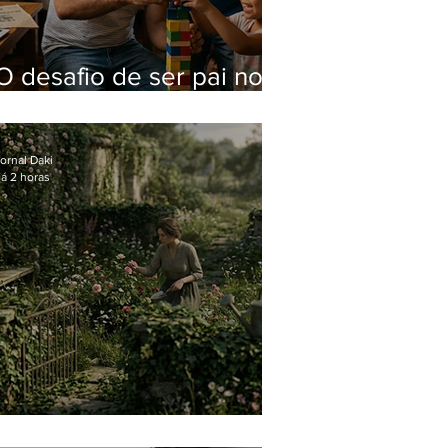
O desafio de ser pai no
mundo atual
ornal Daki
á 2 horas
O jardim que ninguém vê