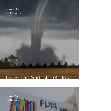
Jornal Daki
há 18 horas
Do Sul ao Sudeste, efeitos de
ciclone-bomba causam
apreensão na população
Jornal Daki
há 19 horas