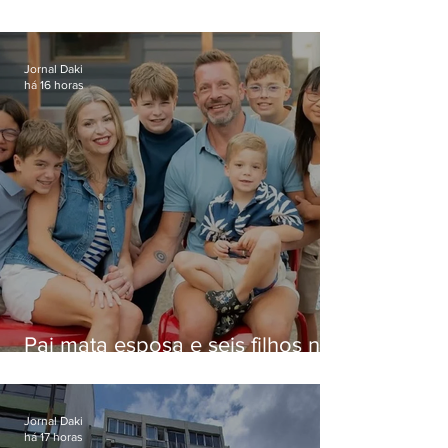
Jornal Daki
há 16 horas
Pai mata esposa e seis filhos nos
EUA e não terá funeral
Jornal Daki
há 17 horas