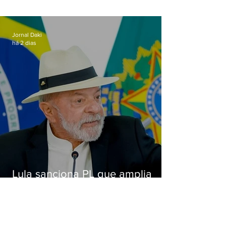
de importunação sexual em
Alcântara
Jornal Daki
há 2 dias
Lula sanciona PL que amplia
pena para crimes digitais contra
crianças