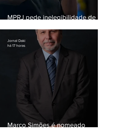
MPRJ pede inelegibilidade de
Garotinho
Jornal Daki
há 17 horas
Marco Simões é nomeado
secretário de Estado de Governo