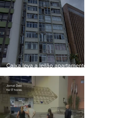
Caixa leva a leilão apartamento
de Eduardo Bolsonaro em
Botafogo
Jornal Daki
há 17 horas