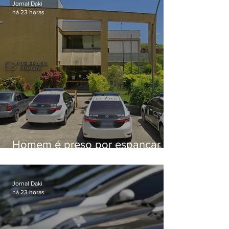
Jornal Daki
há 23 horas
Homem é preso por espancar
companheira até a morte após
tentar abusar sexualmente da
enteada em Japeri
Jornal Daki
há 23 horas