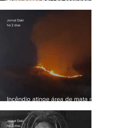
hostil após revogar visto de
embaixadora
Jornal Daki
há 2 dias
Incêndio atinge área de mata na
Serra do Vulcão, em Nova
Iguaçu
Jornal Daki
há 2 dias