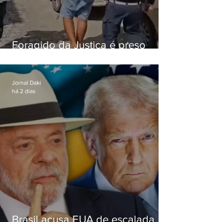
Foragido da Justiça é preso
durante abordagem da PM na
RJ-106, em Maricá
Jornal Daki
há 2 dias
Brasil acusa EUA de escalada