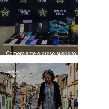
Comerciante é preso suspeito de
manter celulares roubados em
loja
Jornal Daki
há 18 horas