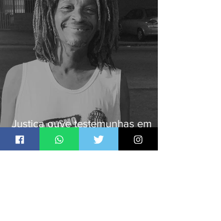
Justiça ouve testemunhas em
caso de homem morto por
dívida de R$ 25
Jornal Daki
há 2 dias