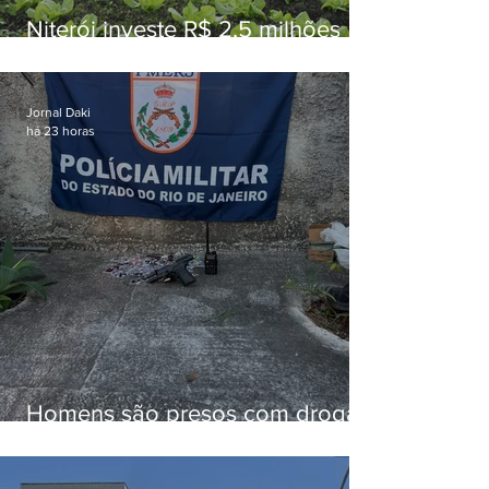
Niterói investe R$ 2,5 milhões
em alimentos da agricultura
familiar para merenda escolar
Jornal Daki
há 23 horas
Homens são presos com drogas
e arma de fogo no Brejal