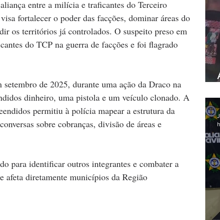
liança entre a milícia e traficantes do Terceiro 
isa fortalecer o poder das facções, dominar áreas do 
 os territórios já controlados. O suspeito preso em 
icantes do TCP na guerra de facções e foi flagrado 
em setembro de 2025, durante uma ação da Draco na 
ndidos dinheiro, uma pistola e um veículo clonado. A 
eendidos permitiu à polícia mapear a estrutura da 
J
conversas sobre cobranças, divisão de áreas e 
h
do para identificar outros integrantes e combater a 
ue afeta diretamente municípios da Região 