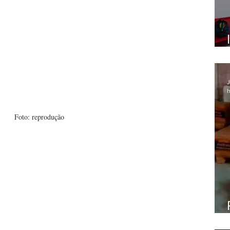
J
h
Foto: reprodução