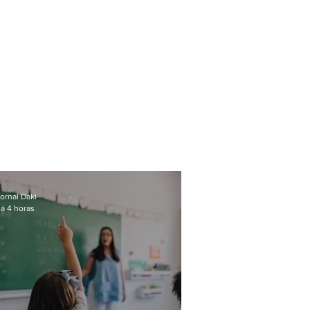
ornal Daki
á 4 horas