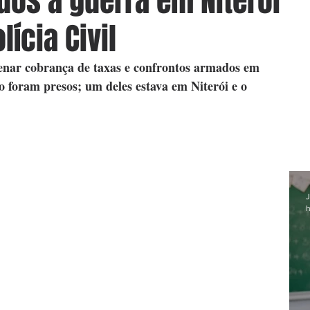
dos à guerra em Niterói
lícia Civil
nar cobrança de taxas e confrontos armados em 
o foram presos; um deles estava em Niterói e o 
J
h