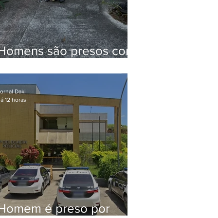
Homens são presos com
drogas e arma de fogo
no Brejal
ornal Daki
á 12 horas
Homem é preso por