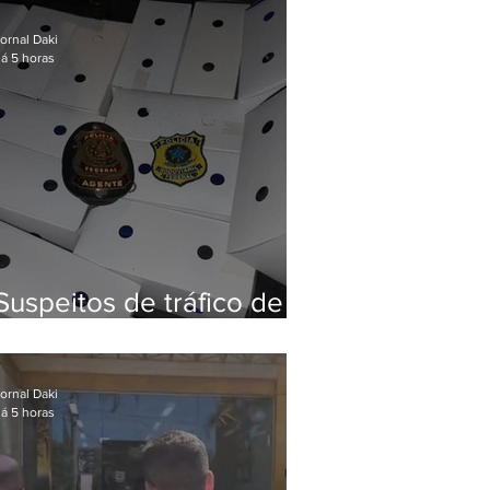
Baixada Fluminense
ornal Daki
á 5 horas
Suspeitos de tráfico de
animais silvestres são
presos com 50 aves
ornal Daki
á 5 horas