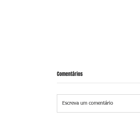
Comentários
Escreva um comentário
Polícia recupera R$100 mil em ca
roubada na Baixada Fluminense