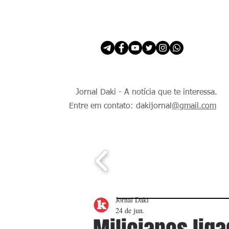
INÍCIO
É Daki. E de todo Mundo.
Jornal Daki - A notícia que te interessa.
Entre em contato: dakijornal
@gmail.com
Jornal Daki
24 de jun.