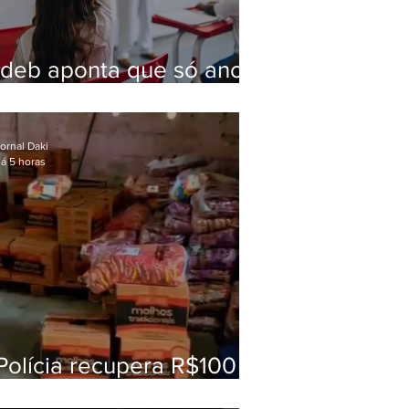
Ideb aponta que só anos
iniciais superam meta
nacional da educação
ornal Daki
á 5 horas
Polícia recupera R$100
mil em carga roubada na