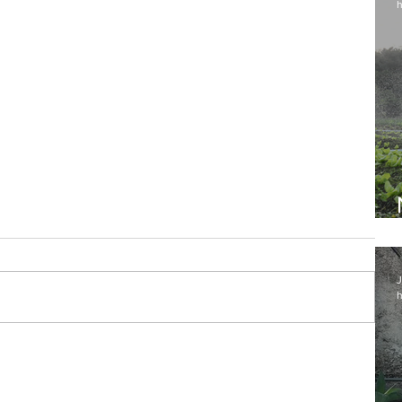
h
J
h
rga