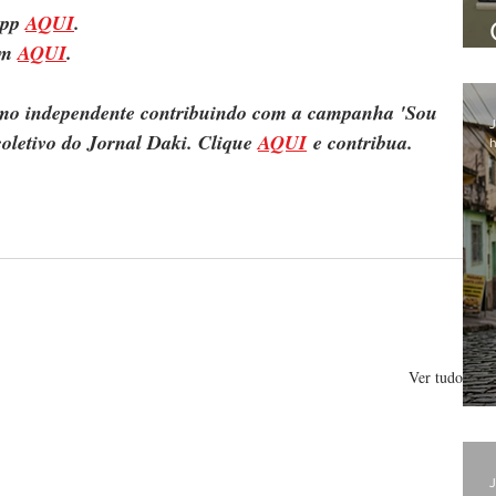
pp 
AQUI
.
m 
AQUI
.
ismo independente contribuindo com a campanha 'Sou 
J
oletivo do Jornal Daki. Clique 
AQUI
 e contribua.
h
Ver tudo
J