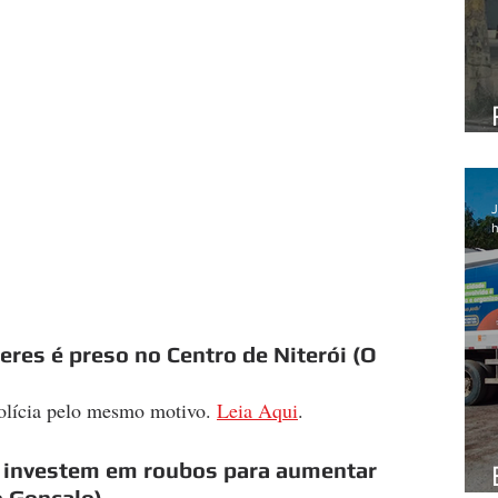
J
h
res é preso no Centro de Niterói (O 
olícia pelo mesmo motivo. 
Leia Aqui
. 
ty' investem em roubos para aumentar 
 Gonçalo)