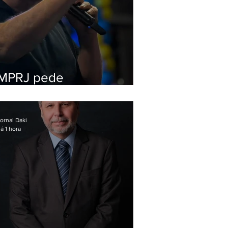
MPRJ pede
inelegibilidade de
Garotinho
ornal Daki
á 1 hora