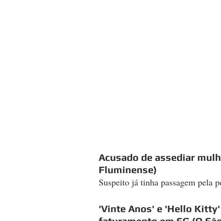
Acusado de assediar mulhe
Fluminense)
Suspeito já tinha passagem pela p
'Vinte Anos' e 'Hello Kit
faturamento em SG (O São