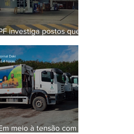
PF investiga postos que
usaram licença falsa com
assinatura de secretário
morto em 2020
ornal Daki
á 4 horas
Em meio à tensão com