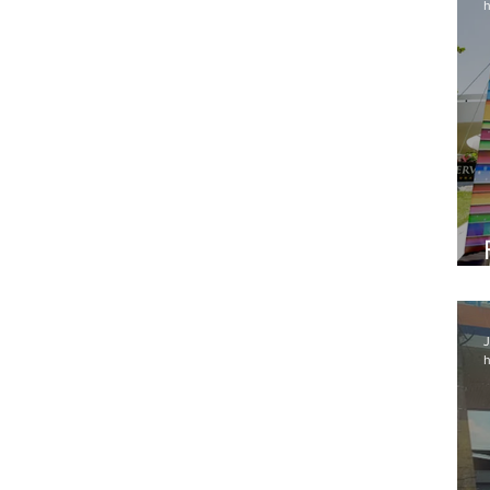
h
J
h