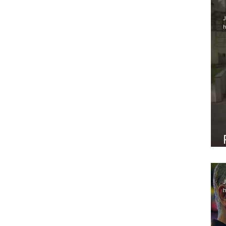
J
h
J
h