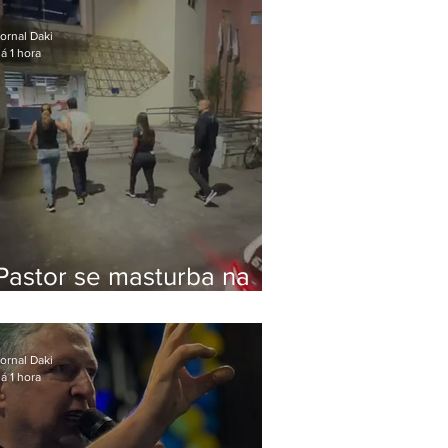
Bolsonaro em Botafogo
ornal Daki
á 1 hora
Pastor se masturba na
frente de criança e é
preso na Zona Oeste
ornal Daki
á 1 hora