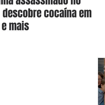
inha assassinado no
ia descobre cocaína em
 e mais
J
h