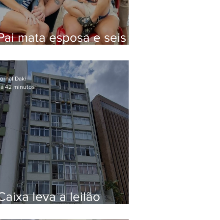
Pai mata esposa e seis
filhos nos EUA e não terá
funeral
ornal Daki
á 42 minutos
Caixa leva a leilão
apartamento de Eduardo