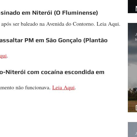
ssinado em Niterói (O Fluminense)
u após ser baleado na Avenida do Contorno. Leia Aqui. 
J
 assaltar PM em São Gonçalo (Plantão 
h
qui
.
-Niterói com cocaína escondida em 
)
amento não funcionava. 
Leia Aqui
.
J