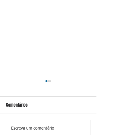
Comentários
Governo Lula vai prorrogar
Morte de bebê de
Escreva um comentário