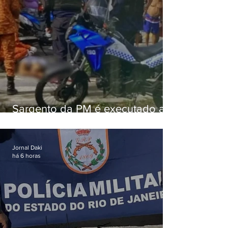
Sargento da PM é executado a
tiros enquanto estava de folga
em Vaz Lobo
Jornal Daki
há 6 horas