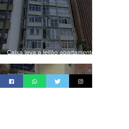
Caixa leva a leilão apartamento
de Eduardo Bolsonaro em
Botafogo
Jornal Daki
há 1 dia