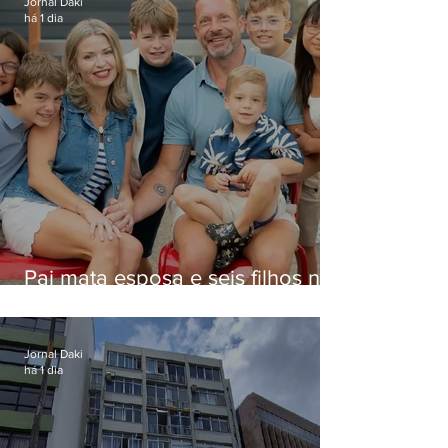
Jornal Daki
há 1 dia
Pai mata esposa e seis filhos nos
EUA e não terá funeral
Jornal Daki
há 1 dia