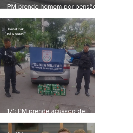
PM prende homem por pensão
alimentícia em Niterói
Jornal Daki
há 6 horas
171: PM prende acusado de
estelionato em restaurante de
Niterói