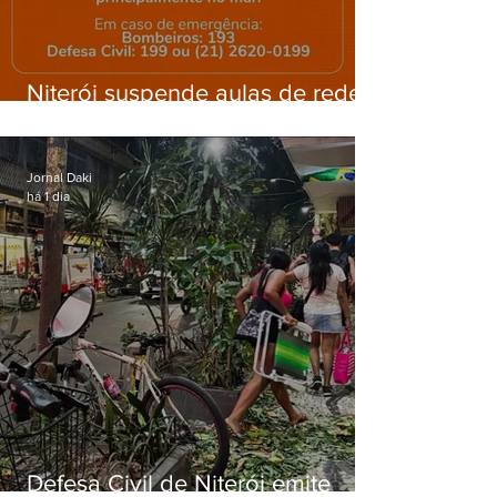
Niterói suspende aulas de rede
municipal por previsão de
ventos fortes nesta sexta (7)
Jornal Daki
há 1 dia
Defesa Civil de Niterói emite