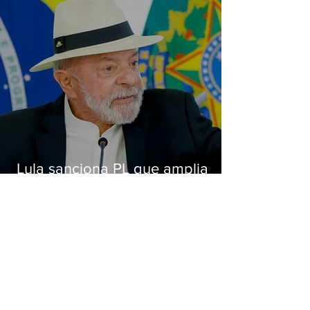
Lula sanciona PL que amplia
pena para crimes digitais contra
crianças