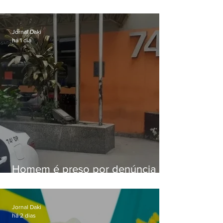
aviso de ventos fortes para esta
sexta-feira (07)
Jornal Daki
há 1 dia
Homem é preso por denúncia
de importunação sexual em
Alcântara
Jornal Daki
há 2 dias