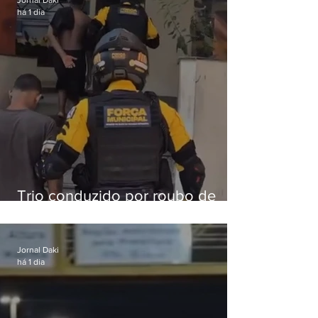
Jornal Daki
há 1 dia
Trio conduzido por roubo de
celular no Méier acumula 37
passagens
Jornal Daki
há 1 dia