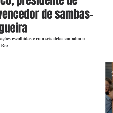
rco, presidente de
 vencedor de sambas-
gueira
ações escolhidas e com seis delas embalou o 
 Rio
J
h