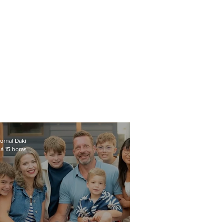
ornal Daki
á 15 horas