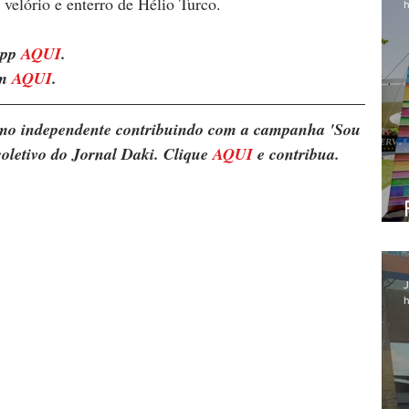
velório e enterro de Hélio Turco.
h
pp 
AQUI
.
m 
AQUI
.
ismo independente contribuindo com a campanha 'Sou 
oletivo do Jornal Daki. Clique 
AQUI
 e contribua.
J
h