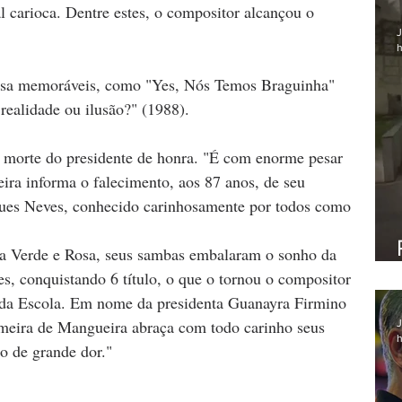
 carioca. Dentre estes, o compositor alcançou o 
J
h
osa memoráveis, como "Yes, Nós Temos Braguinha" 
realidade ou ilusão?" (1988).
morte do presidente de honra. "É com enorme pesar 
ra informa o falecimento, aos 87 anos, de seu 
gues Neves, conhecido carinhosamente por todos como 
da Verde e Rosa, seus sambas embalaram o sonho da 
, conquistando 6 título, o que o tornou o compositor 
da Escola. Em nome da presidenta Guanayra Firmino 
rimeira de Mangueira abraça com todo carinho seus 
J
h
o de grande dor."