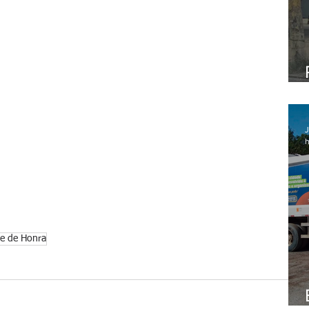
J
h
te de Honra