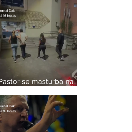
Bolsonaro em Botafogo
ornal Daki
á 16 horas
Pastor se masturba na
frente de criança e é
preso na Zona Oeste
ornal Daki
á 16 horas