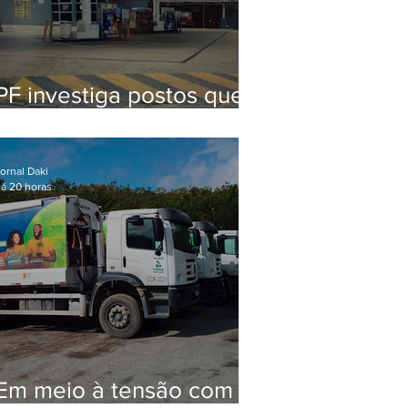
PF investiga postos que
usaram licença falsa com
assinatura de secretário
morto em 2020
ornal Daki
á 20 horas
Em meio à tensão com