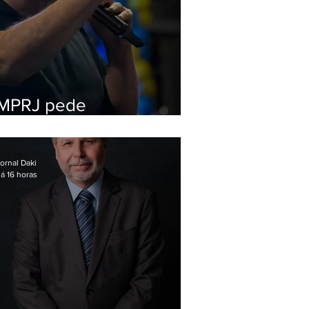
MPRJ pede
inelegibilidade de
Garotinho
ornal Daki
á 16 horas