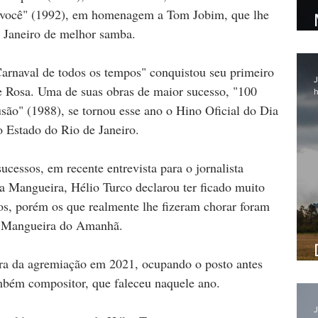
a você" (1992), em homenagem a Tom Jobim, que lhe 
 Janeiro de melhor samba.
rnaval de todos os tempos" conquistou seu primeiro 
J
e Rosa. Uma de suas obras de maior sucesso, "100 
h
usão" (1988), se tornou esse ano o Hino Oficial do Dia 
 Estado do Rio de Janeiro.
ucessos, em recente entrevista para o jornalista 
a Mangueira, Hélio Turco declarou ter ficado muito 
os, porém os que realmente lhe fizeram chorar foram 
 a Mangueira do Amanhã.
nra da agremiação em 2021, ocupando o posto antes 
bém compositor, que faleceu naquele ano.
J