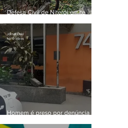
Defesa Civil de Niterói emite
aviso de ventos fortes para esta
sexta-feira (07)
Jornal Daki
há 19 horas
Homem é preso por denúncia
de importunação sexual em
Alcântara