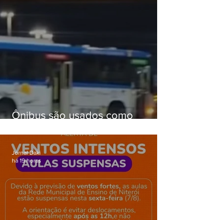
Ônibus são usados como
barricadas durante operação na
Gardênia Azul
Jornal Daki
há 19 horas