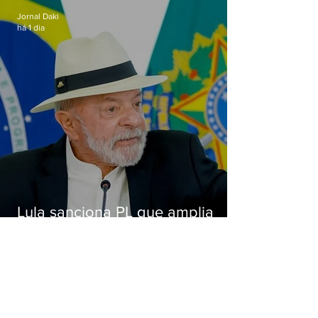
Jornal Daki
há 1 dia
Lula sanciona PL que amplia
pena para crimes digitais contra
crianças