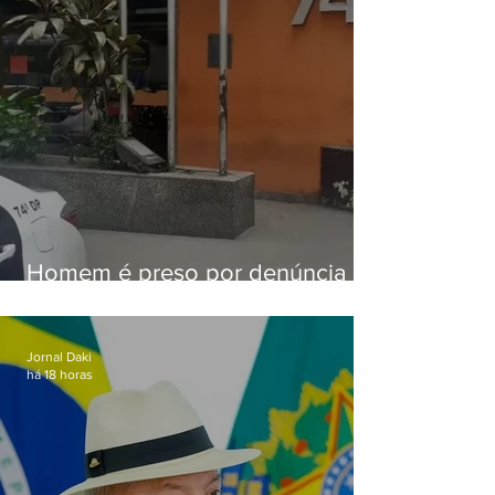
Homem é preso por denúncia
de importunação sexual em
Alcântara
Jornal Daki
há 18 horas