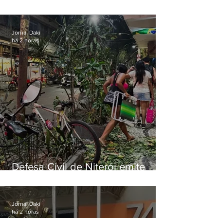
municipal por previsão de
ventos fortes nesta sexta (7)
Jornal Daki
há 2 horas
Defesa Civil de Niterói emite
aviso de ventos fortes para esta
sexta-feira (07)
Jornal Daki
há 2 horas