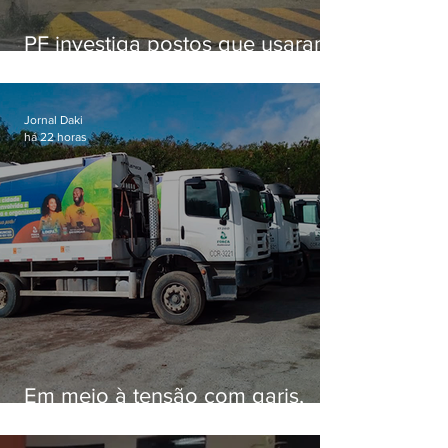
PF investiga postos que usaram
licença falsa com assinatura de
secretário morto em 2020
Jornal Daki
há 22 horas
Em meio à tensão com garis,
Força Ambiental fez aditivo de
26,9% com prefeitura e contrato