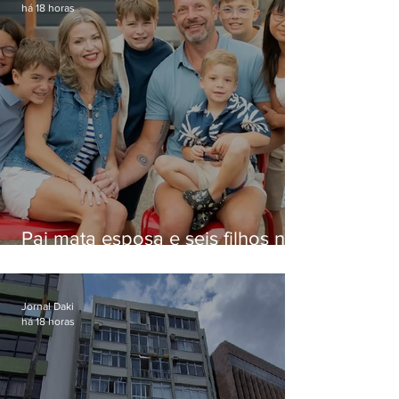
há 18 horas
Pai mata esposa e seis filhos nos
EUA e não terá funeral
Jornal Daki
há 18 horas