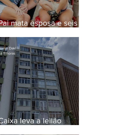
Pai mata esposa e seis
filhos nos EUA e não terá
funeral
ornal Daki
á 11 horas
Caixa leva a leilão
apartamento de Eduardo