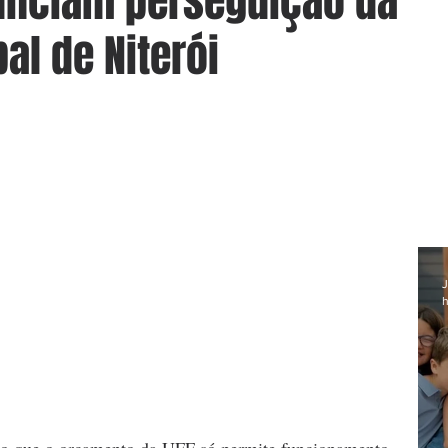
nciam perseguição da
al de Niterói
J
h
o que o orçamento da UFF só permite funcionamento 