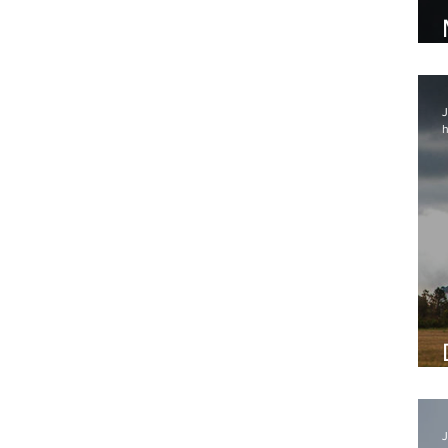
J
h
J