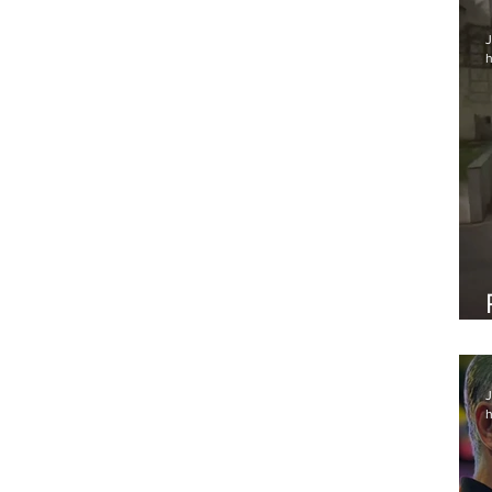
J
h
J
h