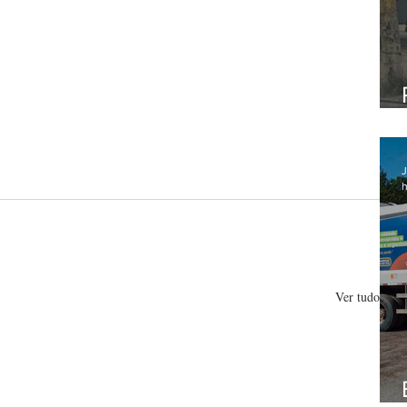
J
h
Ver tudo