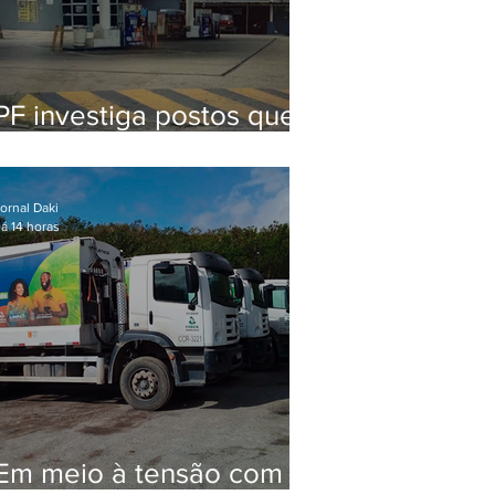
PF investiga postos que
usaram licença falsa com
assinatura de secretário
morto em 2020
ornal Daki
á 14 horas
Em meio à tensão com