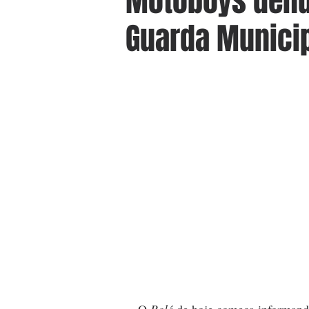
Motoboys denu
Guarda Municip
O 
Rolé
 de hoje começa informand