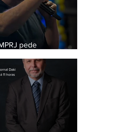
MPRJ pede
inelegibilidade de
Garotinho
ornal Daki
á 11 horas