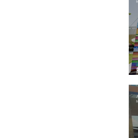
h
J
h