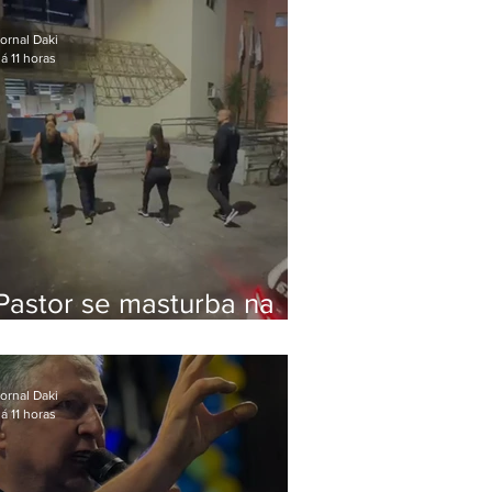
Bolsonaro em Botafogo
ornal Daki
á 11 horas
Pastor se masturba na
frente de criança e é
preso na Zona Oeste
ornal Daki
á 11 horas