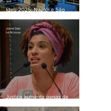
Ideb 2025: Niterói e São
Gonçalo têm desempenhos
distintos no ensino médio; veja
Jornal Daki
há 14 horas
Justiça aumenta penas de
Ronnie Lessa e Élcio Queiroz
pelo assassinato de Marielle