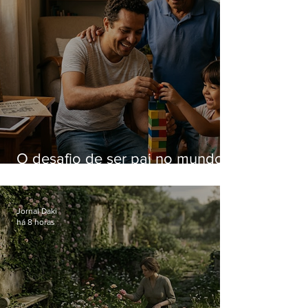
O desafio de ser pai no mundo
atual
Jornal Daki
há 8 horas