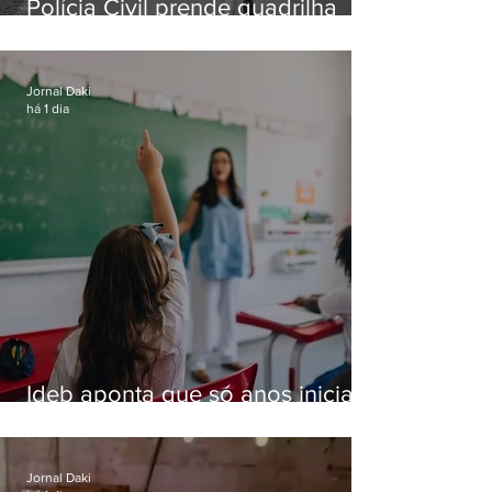
Polícia Civil prende quadrilha
especializada em roubos a
residências de luxo no Rio
Jornal Daki
há 1 dia
Ideb aponta que só anos iniciais
superam meta nacional da
educação
Jornal Daki