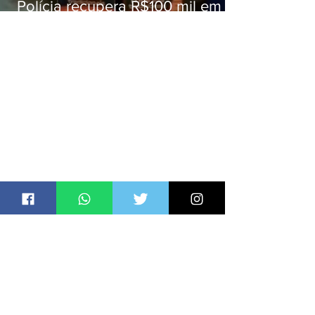
Polícia recupera R$100 mil em
carga roubada na Baixada
Fluminense