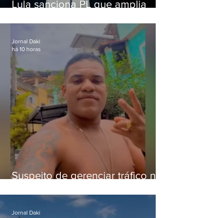
Lula sanciona PL que amplia
pena para crimes digitais contra
crianças
Jornal Daki
há 10 horas
Suspeito de gerenciar tráfico na
Lapa é preso após meses
foragido
Jornal Daki