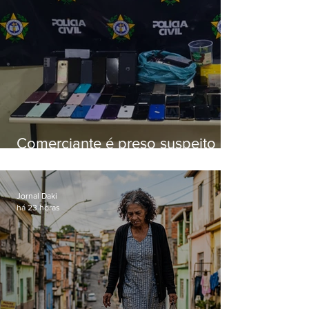
Comerciante é preso suspeito de
manter celulares roubados em
loja
Jornal Daki
há 23 horas