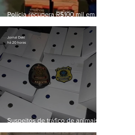
Polícia recupera R$100 mil em
carga roubada na Baixada
Fluminense
Jornal Daki
há 20 horas
Suspeitos de tráfico de animais
silvestres são presos com 50
aves