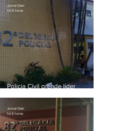
Jornal Daki
há 6 horas
Polícia Civil prende líder
religioso que abusava
sexualmente de fiéis por mais de
uma década
Jornal Daki
há 6 horas