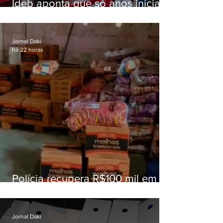
Ideb aponta que só anos iniciais
superam meta nacional da
educação
Jornal Daki
há 22 horas
Polícia recupera R$100 mil em
carga roubada na Baixada
Fluminense
Jornal Daki