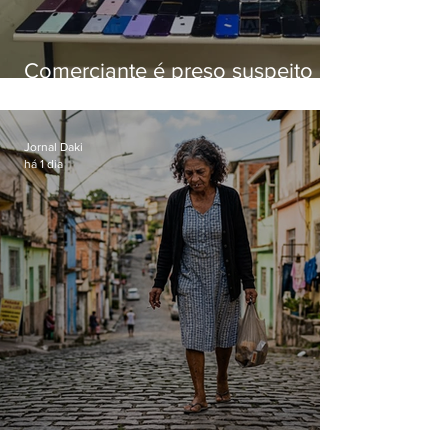
Comerciante é preso suspeito de
manter celulares roubados em
loja
Jornal Daki
há 1 dia
Conceição