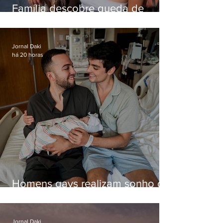
Família descobre queda de
helicóptero pela internet
enquanto aguardava segundo
voo
Jornal Daki
há 20 horas
Homens gays realizam sonho de
ter filhos em novas formas de
paternidade
Jornal Daki