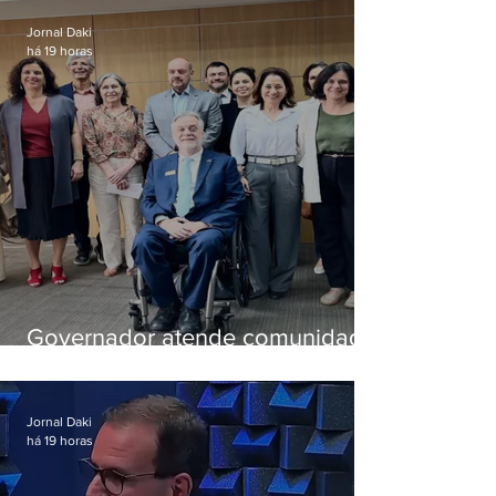
Jornal Daki
há 19 horas
Governador atende comunidade
e cria comissão do que será a
nova pasta de Ciência e
Tecnologia
Jornal Daki
há 19 horas