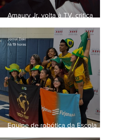
Amaury Jr. volta à TV, critica
'jabá' e diz que as pessoas
viraram colunistas de si mesmas
Jornal Daki
há 19 horas
Equipe de robótica da Escola
Firjan Sesi São Gonçalo vence
prêmio internacional nos EUA